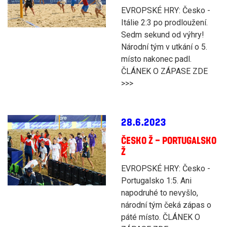
EVROPSKÉ HRY: Česko -
Itálie 2:3 po prodloužení.
Sedm sekund od výhry!
Národní tým v utkání o 5.
místo nakonec padl.
ČLÁNEK O ZÁPASE ZDE
>>>
28.6.2023
ČESKO Ž – PORTUGALSKO
Ž
EVROPSKÉ HRY: Česko -
Portugalsko 1:5. Ani
napodruhé to nevyšlo,
národní tým čeká zápas o
páté místo. ČLÁNEK O