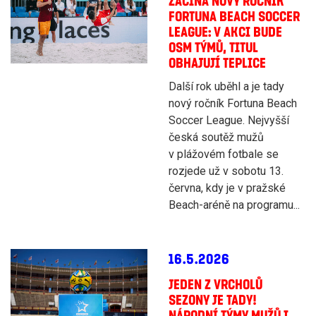
ZAČÍNÁ NOVÝ ROČNÍK
FORTUNA BEACH SOCCER
LEAGUE: V AKCI BUDE
OSM TÝMŮ, TITUL
OBHAJUJÍ TEPLICE
Další rok uběhl a je tady
nový ročník Fortuna Beach
Soccer League. Nejvyšší
česká soutěž mužů
v plážovém fotbale se
rozjede už v sobotu 13.
června, kdy je v pražské
Beach-aréně na programu...
16.5.2026
JEDEN Z VRCHOLŮ
SEZONY JE TADY!
NÁRODNÍ TÝMY MUŽŮ I