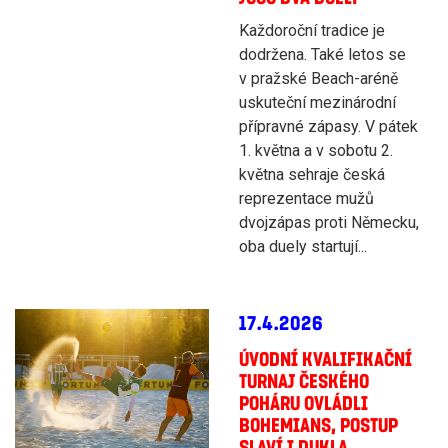
Každoroční tradice je
dodržena. Také letos se
v pražské Beach-aréně
uskuteční mezinárodní
přípravné zápasy. V pátek
1. května a v sobotu 2.
května sehraje česká
reprezentace mužů
dvojzápas proti Německu,
oba duely startují...
17.4.2026
ÚVODNÍ KVALIFIKAČNÍ
TURNAJ ČESKÉHO
POHÁRU OVLÁDLI
BOHEMIANS, POSTUP
SLAVÍ I DUKLA