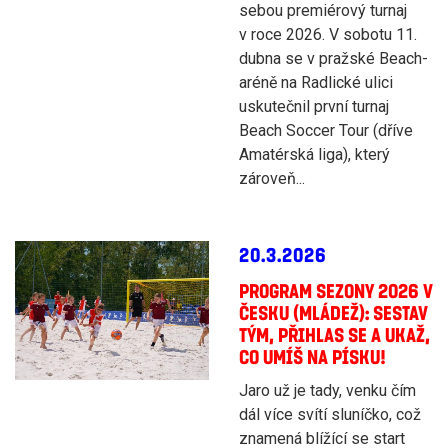
sebou premiérový turnaj
v roce 2026. V sobotu 11.
dubna se v pražské Beach-
aréně na Radlické ulici
uskutečnil první turnaj
Beach Soccer Tour (dříve
Amatérská liga), který
zároveň...
20.3.2026
PROGRAM SEZONY 2026 V
ČESKU (MLÁDEŽ): SESTAV
TÝM, PŘIHLAS SE A UKAŽ,
CO UMÍŠ NA PÍSKU!
Jaro už je tady, venku čím
dál více svítí sluníčko, což
znamená blížící se start