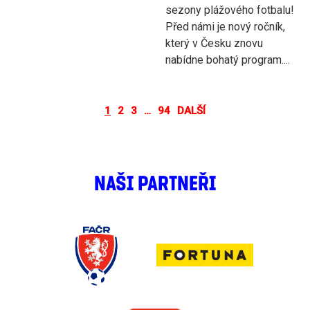
sezony plážového fotbalu!
Před námi je nový ročník,
který v Česku znovu
nabídne bohatý program....
1
2
3
…
94
DALŠÍ
NAŠI PARTNEŘI