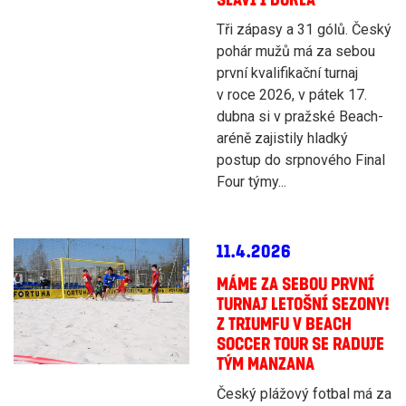
Tři zápasy a 31 gólů. Český
pohár mužů má za sebou
první kvalifikační turnaj
v roce 2026, v pátek 17.
dubna si v pražské Beach-
aréně zajistily hladký
postup do srpnového Final
Four týmy...
11.4.2026
MÁME ZA SEBOU PRVNÍ
TURNAJ LETOŠNÍ SEZONY!
Z TRIUMFU V BEACH
SOCCER TOUR SE RADUJE
TÝM MANZANA
Český plážový fotbal má za