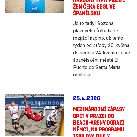
ŽEN ČEKÁ EBSL VE
ŠPANĚLSKU
Je to tady! Sezona
plážového fotbalu se
rozjíždí naplno, už tento
týden od středy 20. května
do neděle 24. května se ve
španělském městě El
Puerto de Santa María
odehraje...
25.4.2026
MEZINÁRODNÍ ZÁPASY
OPĚT V PRAZE! DO
BEACH-ARÉNY DORAZÍ
NĚMCI, NA PROGRAMU
JSOU DVA DUELY