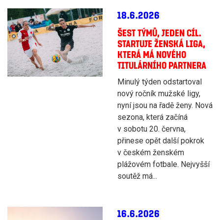
18.6.2026
ŠEST TÝMŮ, JEDEN CÍL.
STARTUJE ŽENSKÁ LIGA,
KTERÁ MÁ NOVÉHO
TITULÁRNÍHO PARTNERA
Minulý týden odstartoval
nový ročník mužské ligy,
nyní jsou na řadě ženy. Nová
sezona, která začíná
v sobotu 20. června,
přinese opět další pokrok
v českém ženském
plážovém fotbale. Nejvyšší
soutěž má...
16.6.2026