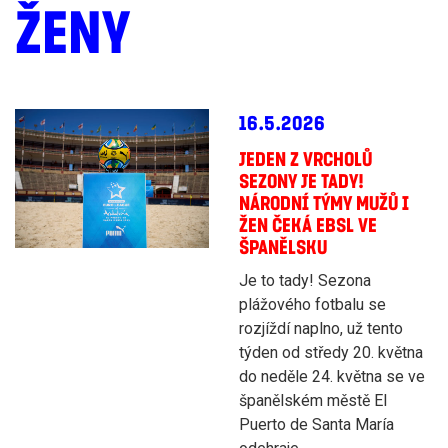
ŽENY
16.5.2026
JEDEN Z VRCHOLŮ
SEZONY JE TADY!
NÁRODNÍ TÝMY MUŽŮ I
ŽEN ČEKÁ EBSL VE
ŠPANĚLSKU
Je to tady! Sezona
plážového fotbalu se
rozjíždí naplno, už tento
týden od středy 20. května
do neděle 24. května se ve
španělském městě El
Puerto de Santa María