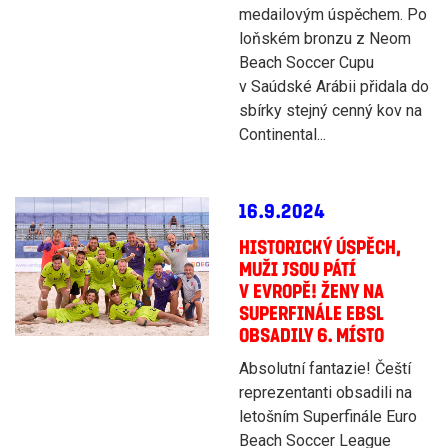
medailovým úspěchem. Po
loňském bronzu z Neom
Beach Soccer Cupu
v Saúdské Arábii přidala do
sbírky stejný cenný kov na
Continental...
16.9.2024
HISTORICKÝ ÚSPĚCH,
MUŽI JSOU PÁTÍ
V EVROPĚ! ŽENY NA
SUPERFINÁLE EBSL
OBSADILY 6. MÍSTO
Absolutní fantazie! Čeští
reprezentanti obsadili na
letošním Superfinále Euro
Beach Soccer League