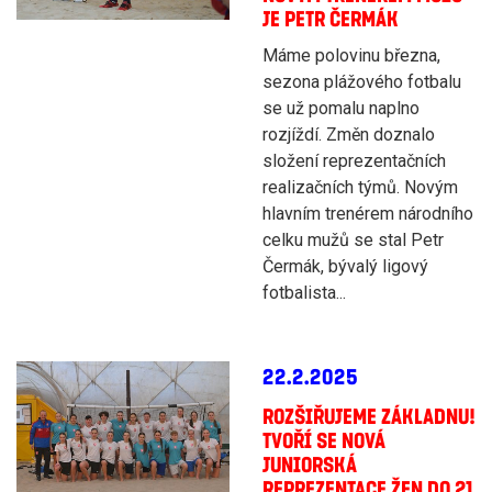
JE PETR ČERMÁK
Máme polovinu března,
sezona plážového fotbalu
se už pomalu naplno
rozjíždí. Změn doznalo
složení reprezentačních
realizačních týmů. Novým
hlavním trenérem národního
celku mužů se stal Petr
Čermák, bývalý ligový
fotbalista...
22.2.2025
ROZŠIŘUJEME ZÁKLADNU!
TVOŘÍ SE NOVÁ
JUNIORSKÁ
REPREZENTACE ŽEN DO 21