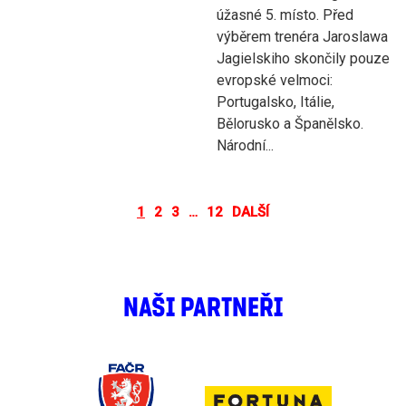
úžasné 5. místo. Před
výběrem trenéra Jaroslawa
Jagielskiho skončily pouze
evropské velmoci:
Portugalsko, Itálie,
Bělorusko a Španělsko.
Národní...
1
2
3
…
12
DALŠÍ
NAŠI PARTNEŘI