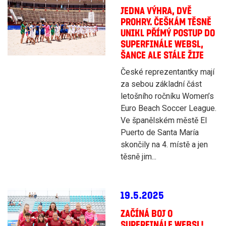
JEDNA VÝHRA, DVĚ
PROHRY. ČEŠKÁM TĚSNĚ
UNIKL PŘÍMÝ POSTUP DO
SUPERFINÁLE WEBSL,
ŠANCE ALE STÁLE ŽIJE
České reprezentantky mají
za sebou základní část
letošního ročníku Women’s
Euro Beach Soccer League.
Ve španělském městě El
Puerto de Santa María
skončily na 4. místě a jen
těsně jim...
19.5.2025
ZAČÍNÁ BOJ O
SUPERFINÁLE WEBSL!