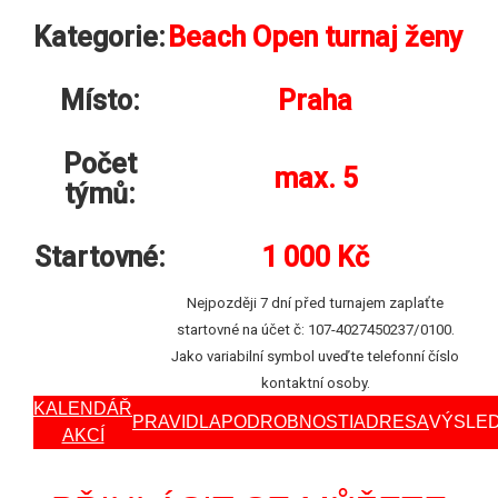
Kategorie:
Beach Open turnaj ženy
Místo:
Praha
Počet
max. 5
týmů:
Startovné:
1 000 Kč
Nejpozději 7 dní před turnajem zaplaťte
startovné na účet č: 107-4027450237/0100.
Jako variabilní symbol uveďte telefonní číslo
kontaktní osoby.
KALENDÁŘ
PRAVIDLA
PODROBNOSTI
ADRESA
VÝSLE
AKCÍ