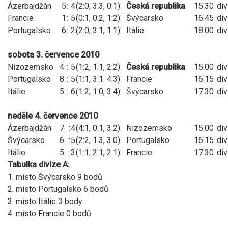
Ázerbajdžán
5
:
4
(2:0, 3:3, 0:1)
Česká republika
15.30
div
Francie
1
:
5
(0:1, 0:2, 1:2)
Švýcarsko
16.45
div
Portugalsko
6
:
2
(2:0, 3:1, 1:1)
Itálie
18.00
div
sobota 3. července 2010
Nizozemsko
4
:
5
(1:2, 1:1, 2:2)
Česká republika
15.00
div
Portugalsko
8
:
5
(1:1, 3:1. 4:3)
Francie
16.15
div
Itálie
5
:
6
(1:2, 1:0, 3:4)
Švýcarsko
17.30
div
neděle 4. července 2010
Ázerbajdžán
7
:
4
(4:1, 0:1, 3:2)
Nizozemsko
15.00
div
Švýcarsko
6
:
5
(2:2, 1:3, 3:0)
Portugalsko
16.15
div
Itálie
5
:
3
(1:1, 2:1, 2:1)
Francie
17.30
div
Tabulka divize A:
1. místo Švýcarsko 9 bodů
2. místo Portugalsko 6 bodů
3. místo Itálie 3 body
4. místo Francie 0 bodů