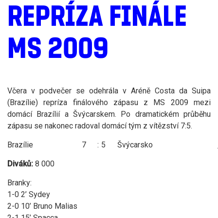
REPRÍZA FINÁLE
MS 2009
Včera v podvečer se odehrála v Aréně Costa da Suipa
(Brazílie) repríza finálového zápasu z MS 2009 mezi
domácí Brazílií a Švýcarskem. Po dramatickém průběhu
zápasu se nakonec radoval domácí tým z vítězství 7:5.
Brazílie
7
:
5
Švýcarsko
Diváků:
8 000
Branky:
1-0 2’ Sydey
2-0 10’ Bruno Malias
2-1 15’ Spacca