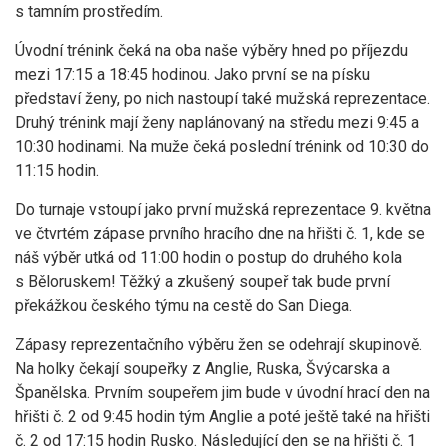
s tamním prostředím.
Úvodní trénink čeká na oba naše výběry hned po příjezdu
mezi 17:15 a 18:45 hodinou. Jako první se na písku
představí ženy, po nich nastoupí také mužská reprezentace.
Druhý trénink mají ženy naplánovaný na středu mezi 9:45 a
10:30 hodinami. Na muže čeká poslední trénink od 10:30 do
11:15 hodin.
Do turnaje vstoupí jako první mužská reprezentace 9. května
ve čtvrtém zápase prvního hracího dne na hřišti č. 1, kde se
náš výběr utká od 11:00 hodin o postup do druhého kola
s Běloruskem! Těžký a zkušený soupeř tak bude první
překážkou českého týmu na cestě do San Diega.
Zápasy reprezentačního výběru žen se odehrají skupinově.
Na holky čekají soupeřky z Anglie, Ruska, Švýcarska a
Španělska. Prvním soupeřem jim bude v úvodní hrací den na
hřišti č. 2 od 9:45 hodin tým Anglie a poté ještě také na hřišti
č. 2 od 17:15 hodin Rusko. Následující den se na hřišti č. 1