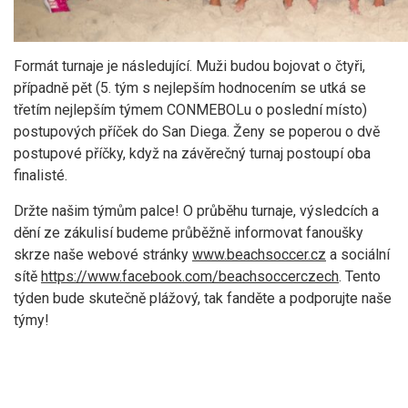
Formát turnaje je následující. Muži budou bojovat o čtyři,
případně pět (5. tým s nejlepším hodnocením se utká se
třetím nejlepším týmem CONMEBOLu o poslední místo)
postupových příček do San Diega. Ženy se poperou o dvě
postupové příčky, když na závěrečný turnaj postoupí oba
finalisté.
Držte našim týmům palce! O průběhu turnaje, výsledcích a
dění ze zákulisí budeme průběžně informovat fanoušky
skrze naše webové stránky
www.beachsoccer.cz
a sociální
sítě
https://www.facebook.com/beachsoccerczech
. Tento
týden bude skutečně plážový, tak fanděte a podporujte naše
týmy!