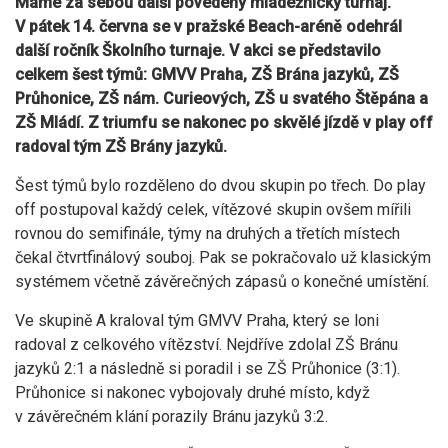
Máme za sebou další povedený mládežnický turnaj.
V pátek 14. června se v pražské Beach-aréně odehrál
další ročník Školního turnaje. V akci se představilo
celkem šest týmů: GMVV Praha, ZŠ Brána jazyků, ZŠ
Průhonice, ZŠ nám. Curieových, ZŠ u svatého Štěpána a
ZŠ Mládí. Z triumfu se nakonec po skvělé jízdě v play off
radoval tým ZŠ Brány jazyků.
Šest týmů bylo rozděleno do dvou skupin po třech. Do play
off postupoval každý celek, vítězové skupin ovšem mířili
rovnou do semifinále, týmy na druhých a třetích místech
čekal čtvrtfinálový souboj. Pak se pokračovalo už klasickým
systémem včetně závěrečných zápasů o konečné umístění.
Ve skupině A kraloval tým GMVV Praha, který se loni
radoval z celkového vítězství. Nejdříve zdolal ZŠ Bránu
jazyků 2:1 a následně si poradil i se ZŠ Průhonice (3:1).
Průhonice si nakonec vybojovaly druhé místo, když
v závěrečném klání porazily Bránu jazyků 3:2.