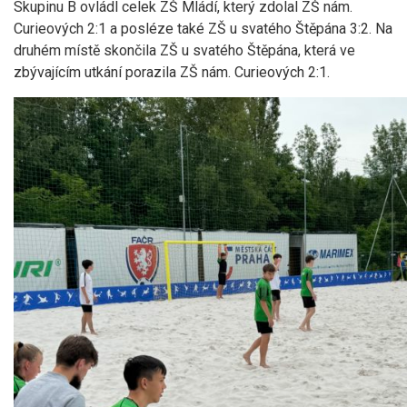
Skupinu B ovládl celek ZŠ Mládí, který zdolal ZŠ nám.
Curieových 2:1 a posléze také ZŠ u svatého Štěpána 3:2. Na
druhém místě skončila ZŠ u svatého Štěpána, která ve
zbývajícím utkání porazila ZŠ nám. Curieových 2:1.