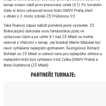
turnaji ovšem vládl první jmenovaný celek (4:1). Po loňském
zlatu si letos vybojovali bronz hráči GMVV Praha, kteří
v utkání o 3. místo zdolali ZŠ Průhonice 3:0.
Také finálový zápas nabídl poměrně jasný výsledek. ZŠ
Brána jazyků dokonala svou fantastickou jízdu ve
vyřazovací části a po výhře 4:1 nad ZŠ Mládí se mohla
radovat z vítězství v turnaji. Její brankář Martin Malušek byl
navíc vyhlášený nejlepším gólmanem. Šestigólový Richard
Bohdaň ze ZŠ Mládí si odnesl cenu pro nejlepšího střelce a
nejlepšími hráči byli vyhlášeni Irind Zelka (GMVV Praha) a
Anna Oudránová (ZŠ Mládí).
PARTNEŘI TURNAJE: