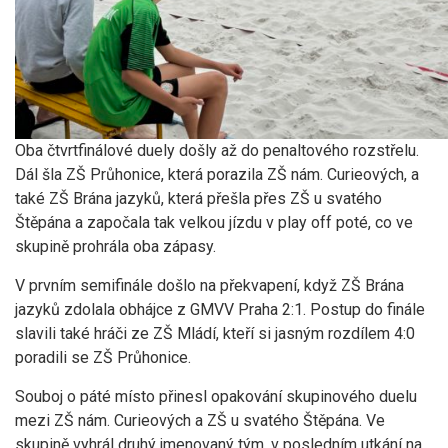
Oba čtvrtfinálové duely došly až do penaltového rozstřelu.
Dál šla ZŠ Průhonice, která porazila ZŠ nám. Curieových, a
také ZŠ Brána jazyků, která přešla přes ZŠ u svatého
Štěpána a započala tak velkou jízdu v play off poté, co ve
skupině prohrála oba zápasy.
V prvním semifinále došlo na překvapení, když ZŠ Brána
jazyků zdolala obhájce z GMVV Praha 2:1. Postup do finále
slavili také hráči ze ZŠ Mládí, kteří si jasným rozdílem 4:0
poradili se ZŠ Průhonice.
Souboj o páté místo přinesl opakování skupinového duelu
mezi ZŠ nám. Curieových a ZŠ u svatého Štěpána. Ve
skupině vyhrál druhý jmenovaný tým, v posledním utkání na