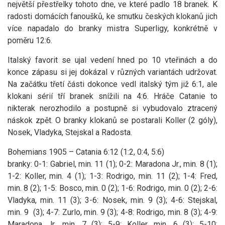
největší přestřelky tohoto dne, ve které padlo 18 branek. K
radosti domácích fanoušků, ke smutku českých klokanů jich
více napadalo do branky mistra Superligy, konkrétně v
poměru 12:6.
Italský favorit se ujal vedení hned po 10 vteřinách a do
konce zápasu si jej dokázal v různých variantách udržovat.
Na začátku třetí části dokonce vedl italský tým již 6:1, ale
klokani sérií tří branek snížili na 4:6. Hráče Catanie to
nikterak nerozhodilo a postupně si vybudovalo ztracený
náskok zpět. O branky klokanů se postarali Koller (2 góly),
Nosek, Vladyka, Stejskal a Radosta.
Bohemians 1905 – Catania 6:12 (1:2, 0:4, 5:6)
branky: 0-1: Gabriel, min. 11 (1); 0-2: Maradona Jr., min. 8 (1);
1-2: Koller, min. 4 (1); 1-3: Rodrigo, min. 11 (2); 1-4: Fred,
min. 8 (2); 1-5: Bosco, min. 0 (2); 1-6: Rodrigo, min. 0 (2); 2-6:
Vladyka, min. 11 (3); 3-6: Nosek, min. 9 (3); 4-6: Stejskal,
min. 9 (3); 4-7: Zurlo, min. 9 (3); 4-8: Rodrigo, min. 8 (3); 4-9:
Maradona Jr., min. 7 (3); 5-9: Koller, min. 6 (3); 5-10: