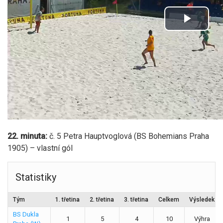
22. minuta:
č. 5 Petra Hauptvoglová (BS Bohemians Praha
1905) – vlastní gól
Statistiky
Tým
1. třetina
2. třetina
3. třetina
Celkem
Výsledek
BS Dukla
1
5
4
10
Výhra