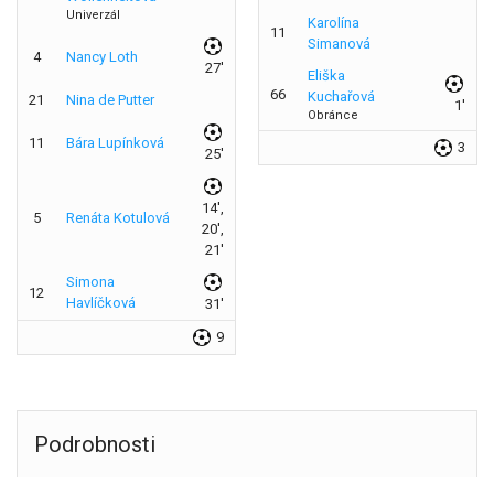
Univerzál
Karolína
11
Simanová
4
Nancy Loth
27'
Eliška
66
Kuchařová
21
Nina de Putter
1'
Obránce
11
Bára Lupínková
3
25'
14',
5
Renáta Kotulová
20',
21'
Simona
12
Havlíčková
31'
9
Podrobnosti