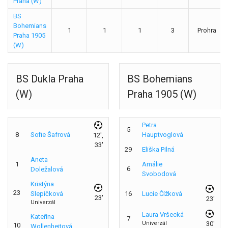
Praha (W)
BS
Bohemians
1
1
1
3
Prohra
Praha 1905
(W)
BS Dukla Praha
BS Bohemians
(W)
Praha 1905 (W)
Petra
5
8
Sofie Šafrová
Hauptvoglová
12',
33'
29
Eliška Pilná
Aneta
1
Amálie
6
Doležalová
Svobodová
Kristýna
23
Slepičková
16
Lucie Čížková
23'
23'
Univerzál
Laura Vršecká
Kateřina
7
Univerzál
30'
10
Wollenheitová