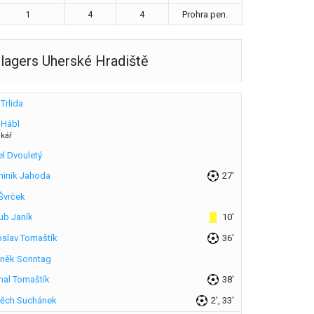
1
4
4
Prohra pen.
llagers Uherské Hradiště
 Trlida
 Hábl
nkář
el Dvouletý
inik Jahoda
27'
 Švrček
ub Janík
10'
oslav Tomaštík
36'
něk Sonntag
hal Tomaštík
38'
těch Suchánek
2', 33'