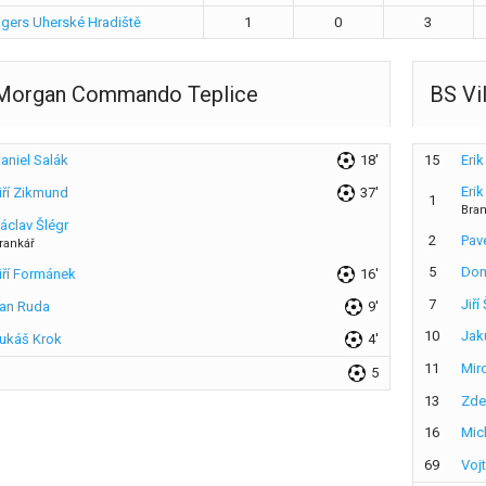
agers Uherské Hradiště
1
0
3
Morgan Commando Teplice
BS Vi
aniel Salák
18'
15
Erik
Erik
iří Zikmund
37'
1
Bra
áclav Šlégr
2
Pav
rankář
5
Dom
iří Formánek
16'
7
Jiří
an Ruda
9'
10
Jak
ukáš Krok
4'
11
Mir
5
13
Zde
16
Mic
69
Voj