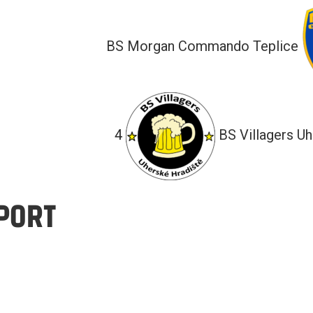
BS Morgan Commando Teplice
4
BS Villagers U
PORT