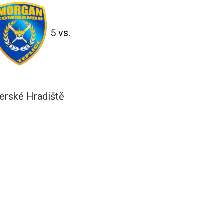
5
vs.
herské Hradiště