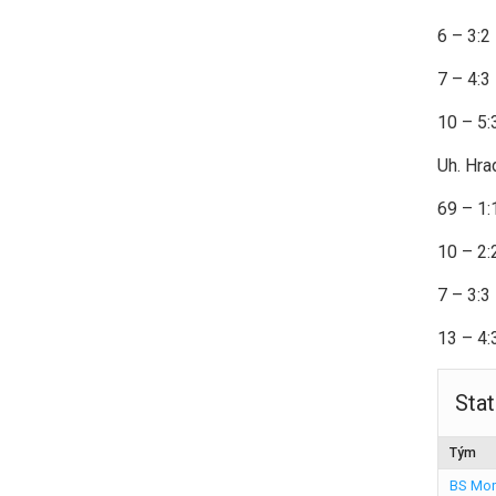
6 – 3:2
7 – 4:3
10 – 5:
Uh. Hra
69 – 1:
10 – 2:
7 – 3:3
13 – 4:
Stat
Tým
BS Mor