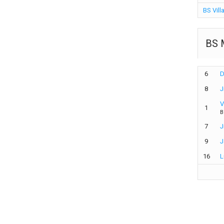
BS Vill
BS 
6
D
8
J
V
1
B
7
J
9
J
16
L