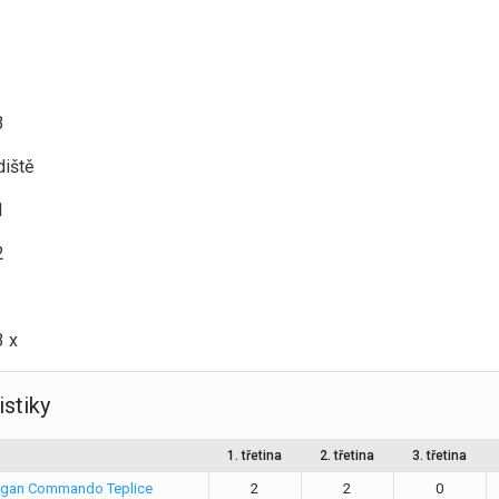
3
diště
1
2
3 x
istiky
1. třetina
2. třetina
3. třetina
gan Commando Teplice
2
2
0