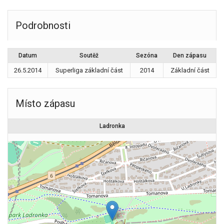
Podrobnosti
Datum
Soutěž
Sezóna
Den zápasu
26.5.2014
Superliga základní část
2014
Základní část
Místo zápasu
Ladronka