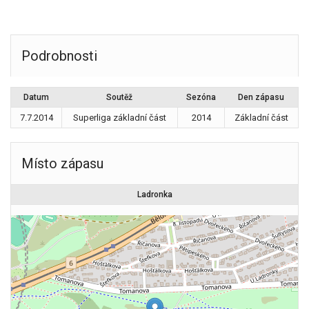
Podrobnosti
Datum
Soutěž
Sezóna
Den zápasu
7.7.2014
Superliga základní část
2014
Základní část
Místo zápasu
Ladronka