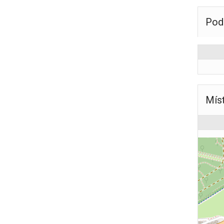
Pod
Mís