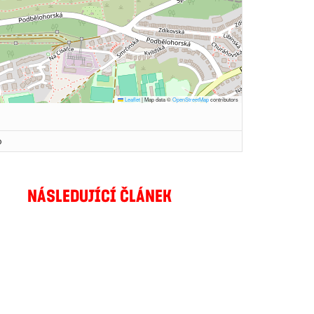
Leaflet
|
Map data ©
OpenStreetMap
contributors
o
NÁSLEDUJÍCÍ ČLÁNEK