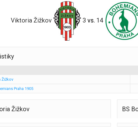
Viktoria Žižkov
3
vs.
14
istiky
a Žižkov
emians Praha 1905
oria Žižkov
BS Bo