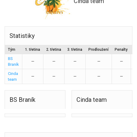
Cinda team
Statistiky
Tým
1. třetina
2. třetina
3. třetina
Prodloužení
Penalty
C
BS
—
—
—
—
—
Braník
Cinda
—
—
—
—
—
team
BS Braník
Cinda team