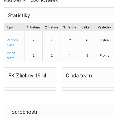
Aleš Brejník – Libor Kaštánek
Statistiky
Tým
1. třetina
2. třetina
3. třetina
Celkem
Výsledek
FK
Zlíchov
2
2
2
6
Výhra
1914
Cinda
2
2
1
5
Prohra
team
FK Zlíchov 1914
Cinda team
Podrobnosti