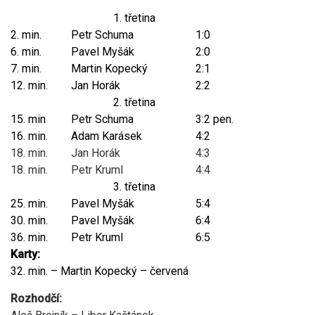
1. třetina
2. min.
Petr Schuma
1:0
6. min.
Pavel Myšák
2:0
7. min.
Martin Kopecký
2:1
12. min.
Jan Horák
2:2
2. třetina
15. min
Petr Schuma
3:2 pen.
16. min.
Adam Karásek
4:2
18. min.
Jan Horák
4:3
18. min.
Petr Kruml
4:4
3. třetina
25. min.
Pavel Myšák
5:4
30. min.
Pavel Myšák
6:4
36. min.
Petr Kruml
6:5
Karty:
32. min. – Martin Kopecký – červená
Rozhodčí: