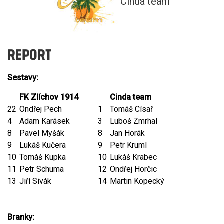
Cinda team
REPORT
Sestavy:
FK Zlíchov 1914
Cinda team
22
Ondřej Pech
1
Tomáš Císař
4
Adam Karásek
3
Luboš Zmrhal
8
Pavel Myšák
8
Jan Horák
9
Lukáš Kučera
9
Petr Kruml
10
Tomáš Kupka
10
Lukáš Krabec
11
Petr Schuma
12
Ondřej Horčic
13
Jiří Sivák
14
Martin Kopecký
Branky: