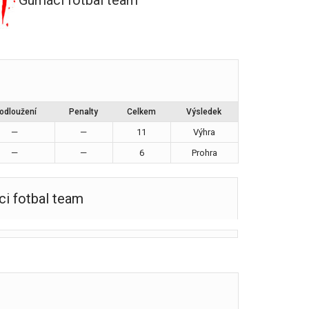
Gumáci fotbal team
odloužení
Penalty
Celkem
Výsledek
—
—
11
Výhra
—
—
6
Prohra
i fotbal team