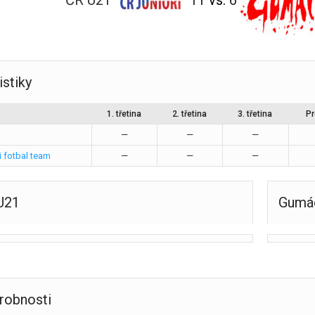
ČR U21
11
vs.
6
istiky
1. třetina
2. třetina
3. třetina
Pr
—
—
—
 fotbal team
—
—
—
U21
Gumác
robnosti