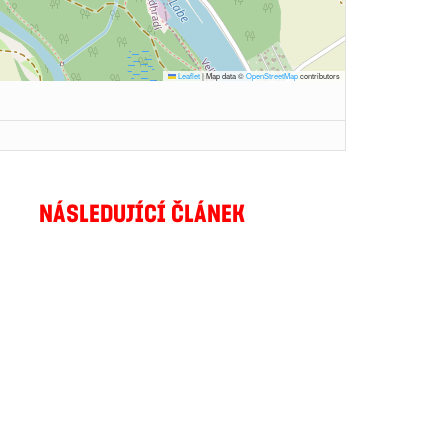
Leaflet
|
Map data ©
OpenStreetMap
contributors
NÁSLEDUJÍCÍ ČLÁNEK