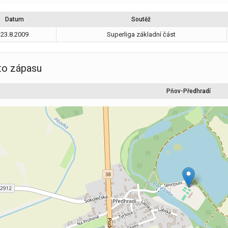
Datum
Soutěž
23.8.2009
Superliga základní část
to zápasu
Pňov-Předhradí