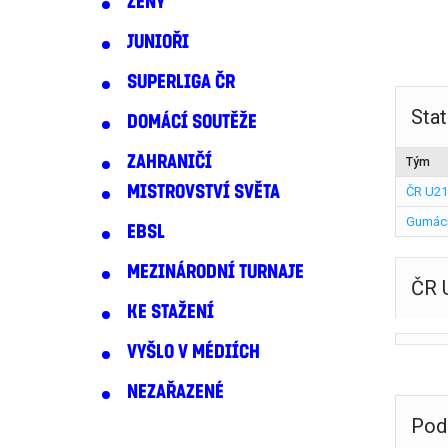
ŽENY
JUNIOŘI
SUPERLIGA ČR
Stat
DOMÁCÍ SOUTĚŽE
ZAHRANIČÍ
Tým
MISTROVSTVÍ SVĚTA
ČR U21
Gumáci
EBSL
MEZINÁRODNÍ TURNAJE
ČR 
KE STAŽENÍ
VYŠLO V MÉDIÍCH
NEZAŘAZENÉ
Pod