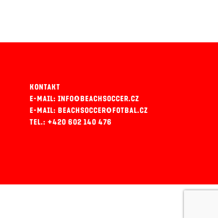
KONTAKT
E-MAIL: INFO@BEACHSOCCER.CZ
E-MAIL: BEACHSOCCER@FOTBAL.CZ
TEL.: +420 602 140 476