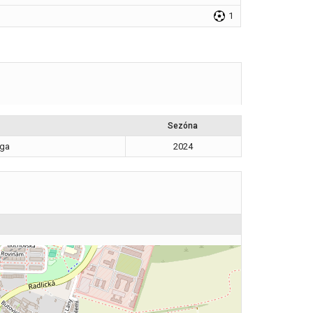
1
Sezóna
iga
2024