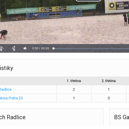
istiky
1. třetina
2. třetina
Radlice
2
1
ksia Praha 23
1
0
ch Radlice
BS Ga