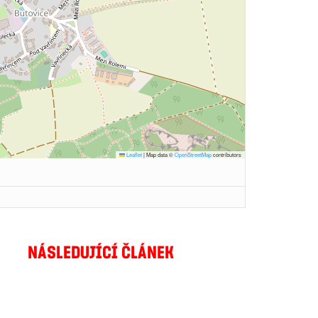
Leaflet
|
Map data ©
OpenStreetMap
contributors
NÁSLEDUJÍCÍ ČLÁNEK