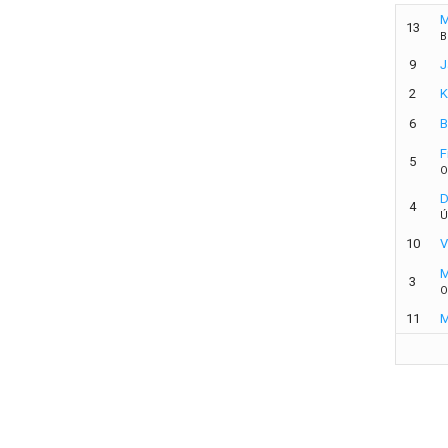
M
13
B
9
J
2
K
6
B
F
5
O
D
4
Ú
10
V
M
3
O
11
M