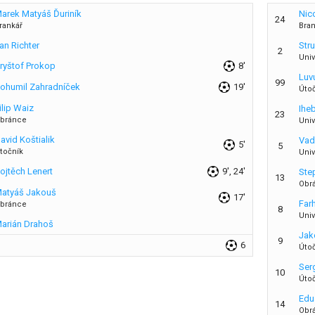
arek Matyáš Ďuriník
Nic
24
rankář
Bra
an Richter
Str
2
Univ
ryštof Prokop
8'
Luv
99
ohumil Zahradníček
19'
Úto
ilip Waiz
Ihe
23
bránce
Univ
avid Koštialik
Vad
5'
5
točník
Univ
ojtěch Lenert
9', 24'
Ste
13
Obr
atyáš Jakouš
17'
Far
bránce
8
Univ
arián Drahoš
Jak
9
6
Úto
Ser
10
Úto
Edu
14
Obr