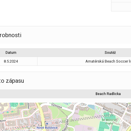
robnosti
Datum
Soutěž
8.5.2024
Amatérská Beach Soccer l
to zápasu
Beach Radlicka