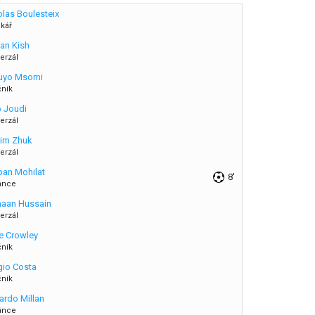
olas Boulesteix
nkář
uan Kish
erzál
uyo Msomi
čník
b Joudi
erzál
im Zhuk
erzál
pan Mohilat
8'
ánce
haan Hussain
erzál
e Crowley
čník
gio Costa
čník
ardo Millan
ánce