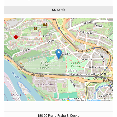
SC Korab
Leaflet
|
Map data ©
OpenStreetMap
contributors
180 00 Praha-Praha 8, Česko