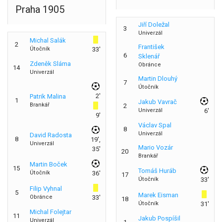
Praha 1905
Jiří Doležal
3
Univerzál
Michal Salák
2
František
Útočník
33'
6
Sklenář
Zdeněk Sláma
Obránce
14
Univerzál
Martin Dlouhý
7
Útočník
2'
Patrik Malina
1
Jakub Vavrač
Brankář
2
Univerzál
6'
9'
Václav Spal
8
Univerzál
David Radosta
8
19',
Univerzál
Mario Vozár
35'
20
Brankář
Martin Boček
15
Tomáš Huráb
Útočník
36'
17
Útočník
33'
Filip Vyhnal
5
Marek Eisman
Obránce
33'
18
Útočník
31'
Michal Folejtar
11
Jakub Pospíšil
Univerzál