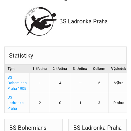
BS Ladronka Praha
Statistiky
Tým
1. třetina
2. třetina
3. třetina
Celkem
Výsledek
BS
Bohemians
1
4
—
6
Výhra
Praha 1905
BS
Ladronka
2
0
1
3
Prohra
Praha
BS Bohemians
BS Ladronka Praha