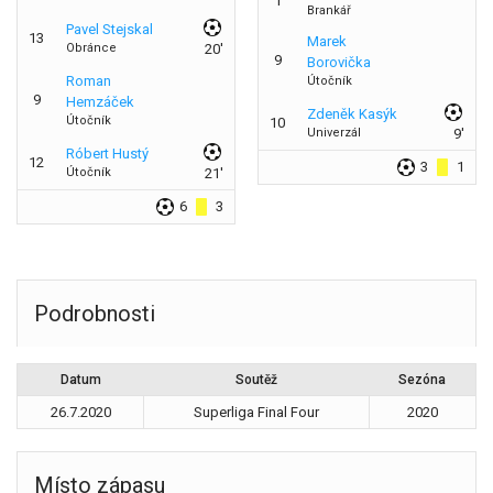
1
Brankář
Pavel Stejskal
13
Marek
Obránce
20'
9
Borovička
Roman
Útočník
9
Hemzáček
Zdeněk Kasýk
Útočník
10
Univerzál
9'
Róbert Hustý
12
3
1
Útočník
21'
6
3
Podrobnosti
Datum
Soutěž
Sezóna
26.7.2020
Superliga Final Four
2020
Místo zápasu