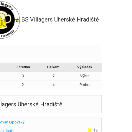
BS Villagers Uherské Hradiště
3. třetina
Celkem
Výsledek
3
7
Výhra
2
4
Prohra
llagers Uherské Hradiště
ovan Lipovský
ub Janík
14'