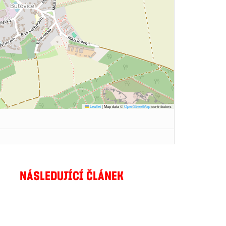
Leaflet
|
Map data ©
OpenStreetMap
contributors
NÁSLEDUJÍCÍ ČLÁNEK