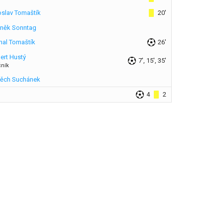
oslav Tomaštík
20'
něk Sonntag
hal Tomaštík
26'
ert Hustý
7', 15', 35'
čník
těch Suchánek
4
2