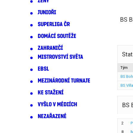
ŽENY
JUNIOŘI
BS B
SUPERLIGA ČR
DOMÁCÍ SOUTĚŽE
ZAHRANIČÍ
Stat
MISTROVSTVÍ SVĚTA
Tým
EBSL
BS Boh
MEZINÁRODNÍ TURNAJE
BS Vill
KE STAŽENÍ
VYŠLO V MÉDIÍCH
BS 
NEZAŘAZENÉ
2
P
8
M