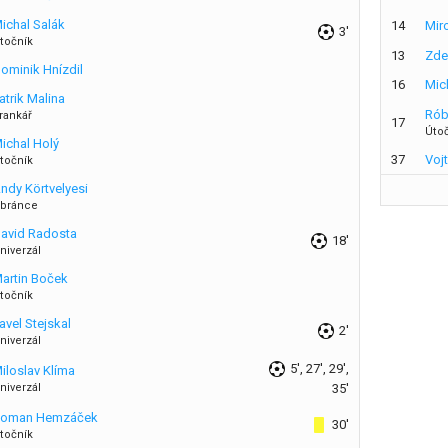
ichal Salák
14
Mir
3'
točník
13
Zde
ominik Hnízdil
16
Mic
atrik Malina
Rób
rankář
17
Úto
ichal Holý
37
Voj
točník
ndy Körtvelyesi
bránce
avid Radosta
18'
niverzál
artin Boček
točník
avel Stejskal
2'
niverzál
5', 27', 29',
iloslav Klíma
niverzál
35'
oman Hemzáček
30'
točník