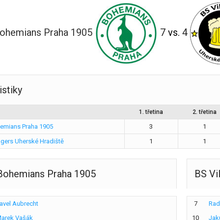
ohemians Praha 1905
7
vs.
4
istiky
1. třetina
2. třetina
emians Praha 1905
3
1
agers Uherské Hradiště
1
1
Bohemians Praha 1905
BS Vi
avel Aubrecht
7
Rad
arek Vašák
10
Jak