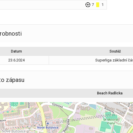
7
1
robnosti
Datum
Soutěž
23.6.2024
Superliga základní čá
to zápasu
Beach Radlicka