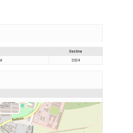
Sezóna
st
2024