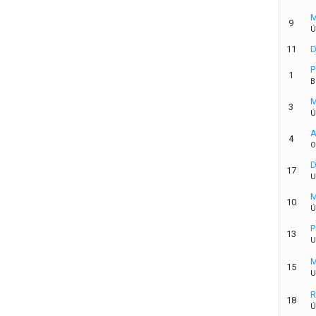
M
9
Ú
11
D
P
1
B
M
3
Ú
A
4
O
D
17
U
M
10
Ú
P
13
U
M
15
U
R
18
Ú