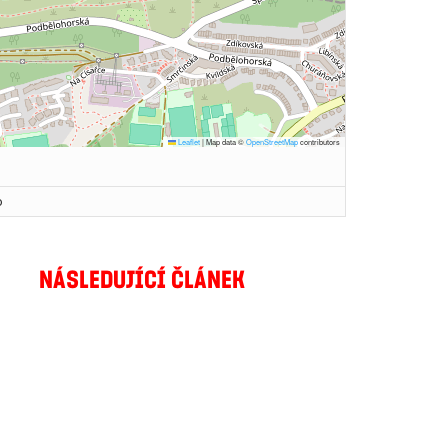
Leaflet
|
Map data ©
OpenStreetMap
contributors
o
NÁSLEDUJÍCÍ ČLÁNEK