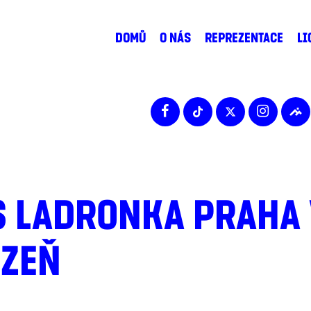
DOMŮ
O NÁS
REPREZENTACE
LI
S LADRONKA PRAHA 
LZEŇ