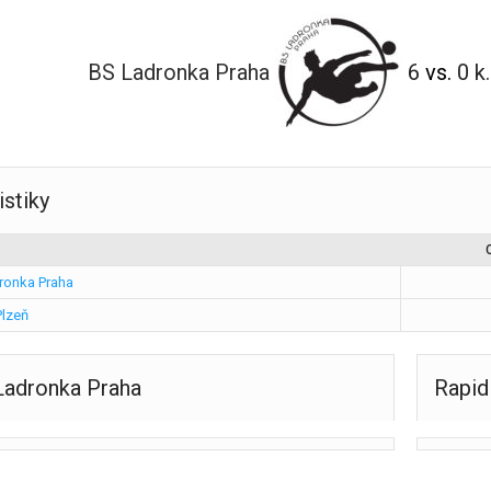
BS Ladronka Praha
6
vs.
0 k.
istiky
ronka Praha
Plzeň
Ladronka Praha
Rapid