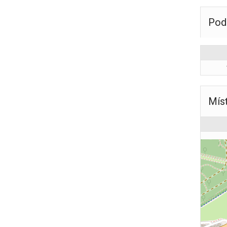
Pod
Mís