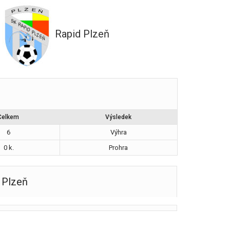
Rapid Plzeň
Celkem
Výsledek
6
Výhra
0 k.
Prohra
 Plzeň