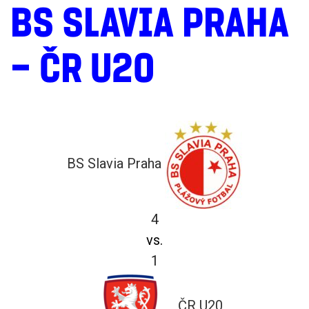
BS SLAVIA PRAHA
– ČR U20
BS Slavia Praha
4
vs.
1
ČR U20