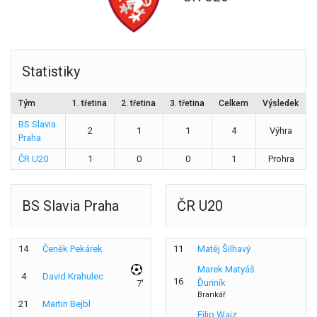
Statistiky
Tým
1. třetina
2. třetina
3. třetina
Celkem
Výsledek
BS Slavia
2
1
1
4
Výhra
Praha
ČR U20
1
0
0
1
Prohra
BS Slavia Praha
ČR U20
14
Čeněk Pekárek
11
Matěj Šilhavý
Marek Matyáš
4
David Krahulec
16
Ďuriník
7'
Brankář
21
Martin Bejbl
Filip Waiz