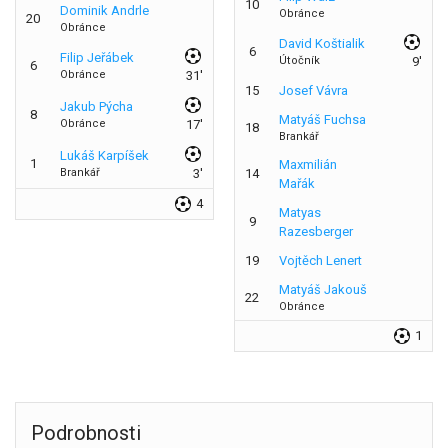
10
Dominik Andrle
Obránce
20
Obránce
David Koštialik
6
Filip Jeřábek
Útočník
9'
6
Obránce
31'
15
Josef Vávra
Jakub Pýcha
8
Matyáš Fuchsa
Obránce
17'
18
Brankář
Lukáš Karpíšek
1
Maxmilián
Brankář
3'
14
Mařák
4
Matyas
9
Razesberger
19
Vojtěch Lenert
Matyáš Jakouš
22
Obránce
1
Podrobnosti