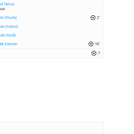
id Tetour
nkář
tin Dlouhý
2'
ián Drahoš
áš Huráb
ek Eisman
16'
7