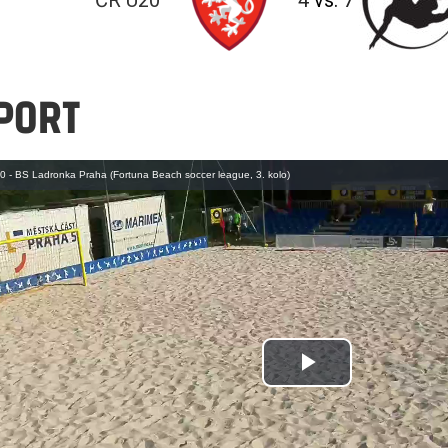
ČR U20
4
vs.
7
PORT