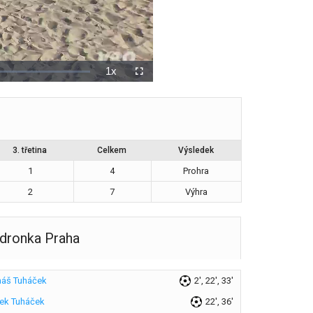
3. třetina
Celkem
Výsledek
1
4
Prohra
2
7
Výhra
dronka Praha
áš Tuháček
2', 22', 33'
ek Tuháček
22', 36'