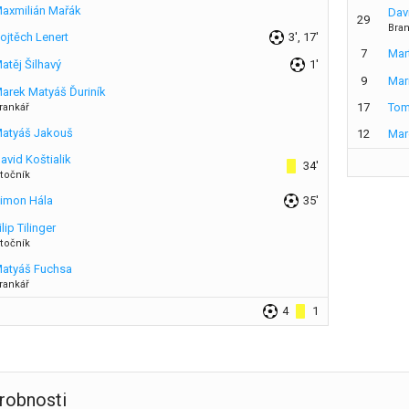
axmilián Mařák
Dav
29
Bra
ojtěch Lenert
3', 17'
7
Mar
atěj Šilhavý
1'
9
Mar
arek Matyáš Ďuriník
17
Tom
rankář
atyáš Jakouš
12
Mar
avid Koštialik
34'
točník
imon Hála
35'
ilip Tilinger
točník
atyáš Fuchsa
rankář
4
1
robnosti