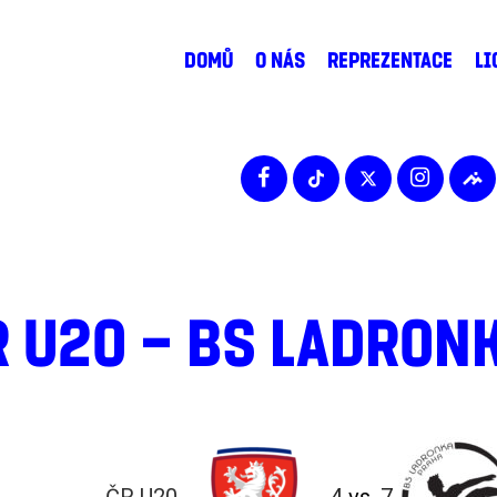
DOMŮ
O NÁS
REPREZENTACE
LI
R U20 – BS LADRON