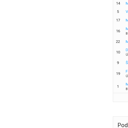
14
M
5
V
17
M
M
16
B
22
M
D
10
Ú
9
Š
F
19
Ú
M
1
B
Pod