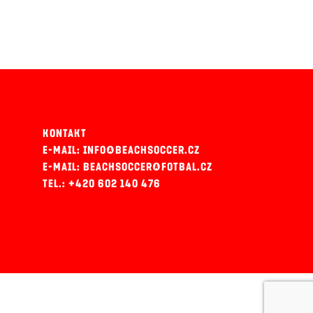
KONTAKT
E-MAIL: INFO@BEACHSOCCER.CZ
E-MAIL: BEACHSOCCER@FOTBAL.CZ
TEL.: +420 602 140 476