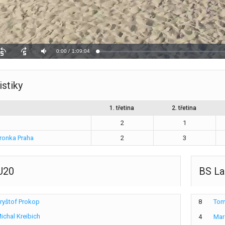
istiky
1. třetina
2. třetina
2
1
ronka Praha
2
3
U20
BS La
ryštof Prokop
8
Tom
ichal Kreibich
4
Mar