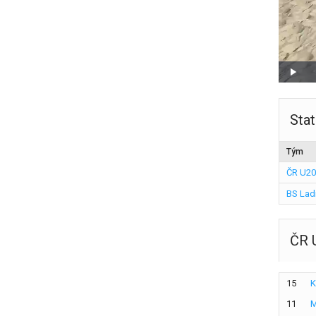
Stat
Tým
ČR U20
BS Lad
ČR 
15
K
11
M