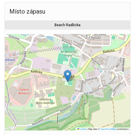
Místo zápasu
Beach Radlicka
Leaflet
|
Map data ©
OpenStreetMap
contributors