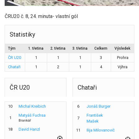
ČRU20 č. 8, 24. minuta- vlastní gól
Statistiky
Tým
1. třetina
2. třetina
3. třetina
Celkem
Výsledek
ČR U20
1
1
1
3
Prohra
Chataři
1
2
1
4
Výhra
ČR U20
Chataři
10
Michal Kreibich
6
Jonáš Burger
Matyáš Fuchsa
František
1
7
Brankář
Mašek
18
David Hanzl
11
Ilija Milovanovič