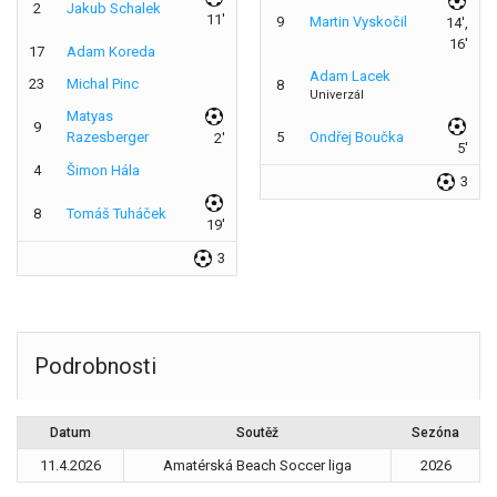
2
Jakub Schalek
11'
9
Martin Vyskočil
14',
16'
17
Adam Koreda
Adam Lacek
23
Michal Pinc
8
Univerzál
Matyas
9
Razesberger
5
Ondřej Boučka
2'
5'
4
Šimon Hála
3
8
Tomáš Tuháček
19'
3
Podrobnosti
Datum
Soutěž
Sezóna
11.4.2026
Amatérská Beach Soccer liga
2026