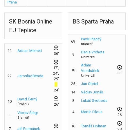
Praha
SK Bosnia Online
BS Sparta Praha
EU Teplice
Pavel Plecitý
69
Brankář
11
Adrian Memeti
Denis Vrchota
36'
9
Univerzál
Adam
17',
18
Vondráček
33'
24',
22
Jaroslav Benda
Univerzál
29'
25
Jan Obrtel
24'
14
Václav Jonák
David Černý
8
Lukáš Svoboda
10
Útočník
26'
4
Martin Filous
Václav Šlégr
26'
1
Brankář
16
Tomáš Holman
7
Jiří Formánek
29'