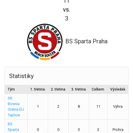
11
vs.
3
BS Sparta Praha
Statistiky
Tým
1. třetina
2. třetina
3. třetina
Celkem
Výsledek
SK
Bosnia
1
2
8
11
Výhra
Online EU
Teplice
BS
Sparta
0
0
3
3
Prohra