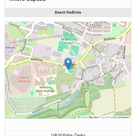
Beach Radlicka
Leaflet
|
Map data ©
OpenStreetMap
contributors
158 00 Praha, Česko