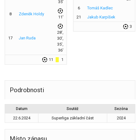
35'
6
Tomáš Kadlec
8
Zdeněk Holdy
11'
21
Jakub Karpíšek
3
28',
17
Jan Ruda
30',
35',
36'
11
1
Podrobnosti
Datum
Soutěž
Sezóna
22.6.2024
Superliga základní část
2024
Místo zápasu