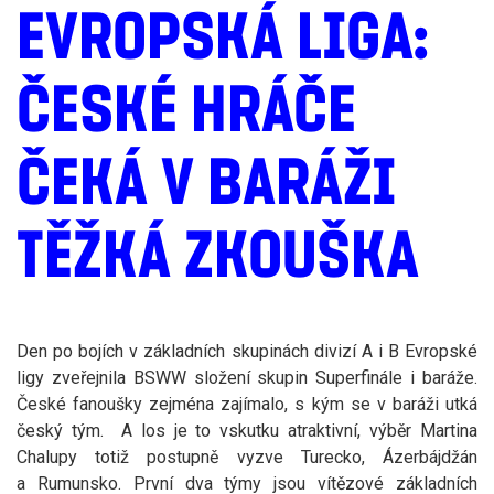
EVROPSKÁ LIGA:
ČESKÉ HRÁČE
ČEKÁ V BARÁŽI
TĚŽKÁ ZKOUŠKA
Den po bojích v základních skupinách divizí A i B Evropské
ligy zveřejnila BSWW složení skupin Superfinále i baráže.
České fanoušky zejména zajímalo, s kým se v baráži utká
český tým. A los je to vskutku atraktivní, výběr Martina
Chalupy totiž postupně vyzve Turecko, Ázerbájdžán
a Rumunsko. První dva týmy jsou vítězové základních