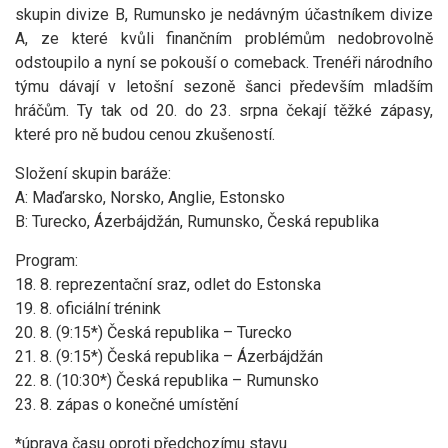
skupin divize B, Rumunsko je nedávným účastníkem divize
A, ze které kvůli finančním problémům nedobrovolně
odstoupilo a nyní se pokouší o comeback. Trenéři národního
týmu dávají v letošní sezoně šanci především mladším
hráčům. Ty tak od 20. do 23. srpna čekají těžké zápasy,
které pro ně budou cenou zkušeností.
Složení skupin baráže:
A: Maďarsko, Norsko, Anglie, Estonsko
B: Turecko, Ázerbájdžán, Rumunsko, Česká republika
Program:
18. 8. reprezentační sraz, odlet do Estonska
19. 8. oficiální trénink
20. 8. (9:15*) Česká republika – Turecko
21. 8. (9:15*) Česká republika – Ázerbájdžán
22. 8. (10:30*) Česká republika – Rumunsko
23. 8. zápas o konečné umístění
*úprava času oproti předchozímu stavu