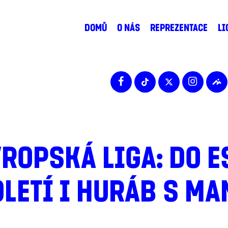
DOMŮ
O NÁS
REPREZENTACE
LI
VROPSKÁ LIGA: DO 
OLETÍ I HURÁB S M