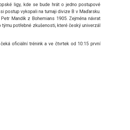
ropské ligy, kde se bude hrát o jedno postupové
 si postup vykopali na turnaji divize B v Maďarsku.
a Petr Mandík z Bohemians 1905. Zejména návrat
o týmu potřebné zkušenosti, které český univerzál
eká oficiální trénink a ve čtvrtek od 10:15 první