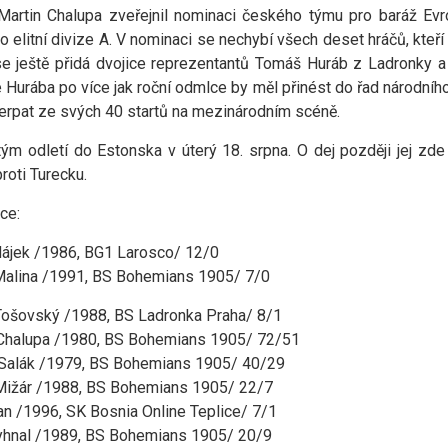
Martin Chalupa zveřejnil nominaci českého týmu pro baráž Ev
o elitní divize A. V nominaci se nechybí všech deset hráčů, kteří
e ještě přidá dvojice reprezentantů Tomáš Huráb z Ladronky 
Hurába po více jak roční odmlce by měl přinést do řad národníh
rpat ze svých 40 startů na mezinárodním scéně.
ým odletí do Estonska v úterý 18. srpna. O dej později jej zde č
roti Turecku.
ce:
ájek /1986, BG1 Larosco/ 12/0
Malina /1991, BS Bohemians 1905/ 7/0
ošovský /1988, BS Ladronka Praha/ 8/1
 Chalupa /1980, BS Bohemians 1905/ 72/51
 Salák /1979, BS Bohemians 1905/ 40/29
Mižár /1988, BS Bohemians 1905/ 22/7
ran /1996, SK Bosnia Online Teplice/ 7/1
yhnal /1989, BS Bohemians 1905/ 20/9