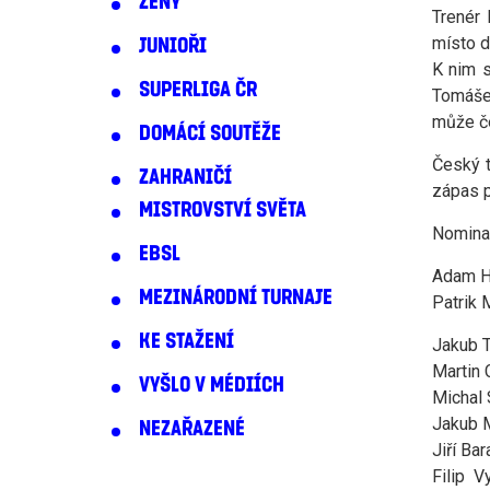
ŽENY
Trenér 
místo d
JUNIOŘI
K nim s
SUPERLIGA ČR
Tomáše 
může če
DOMÁCÍ SOUTĚŽE
Český t
ZAHRANIČÍ
zápas p
MISTROVSTVÍ SVĚTA
Nomina
EBSL
Adam H
MEZINÁRODNÍ TURNAJE
Patrik 
KE STAŽENÍ
Jakub T
Martin
VYŠLO V MÉDIÍCH
Michal
Jakub 
NEZAŘAZENÉ
Jiří Ba
Filip V