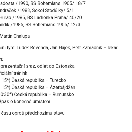
Radosta /1990, BS Bohemians 1905/ 18/7
ndráček /1983, Sokol Stodůlky/ 5/1
Huráb /1985, BS Ladronka Praha/ 40/20
andík /1985, BS Bohemians 1905/ 12/3
 Martin Chalupa
ační tým: Luděk Revenda, Jan Hájek, Petr Zahradník – lékař
m:
reprezentační sraz, odlet do Estonska
ficiální trénink
(9:15*) Česká republika – Turecko
(9:15*) Česká republika – Ázerbájdžán
(10:30*) Česká republika – Rumunsko
zápas o konečné umístění
 času oproti předchozímu stavu