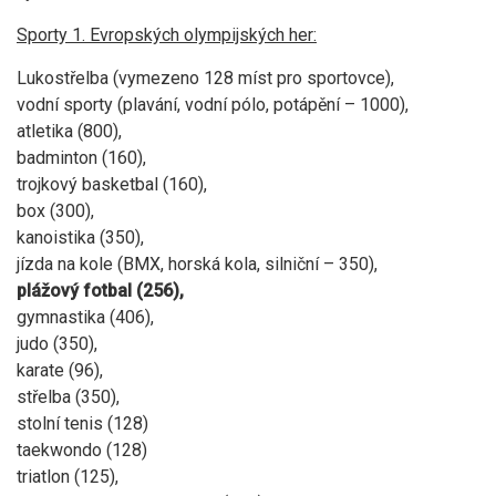
Sporty 1. Evropských olympijských her:
Lukostřelba (vymezeno 128 míst pro sportovce),
vodní sporty (plavání, vodní pólo, potápění – 1000),
atletika (800),
badminton (160),
trojkový basketbal (160),
box (300),
kanoistika (350),
jízda na kole (BMX, horská kola, silniční – 350),
plážový fotbal (256),
gymnastika (406),
judo (350),
karate (96),
střelba (350),
stolní tenis (128)
taekwondo (128)
triatlon (125),