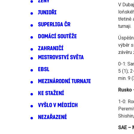
ŽENY
V Dubaj
loňskéh
JUNIOŘI
třetině
SUPERLIGA ČR
turnaji.
DOMÁCÍ SOUTĚŽE
Úspěšně
výběr s
ZAHRANIČÍ
závěru 
MISTROVSTVÍ SVĚTA
0-1: San
EBSL
5 (1); 2
min. 9 (
MEZINÁRODNÍ TURNAJE
Rusko 
KE STAŽENÍ
1-0: Ro
VYŠLO V MÉDIÍCH
Peremiti
Shishin,
NEZAŘAZENÉ
SAE – 