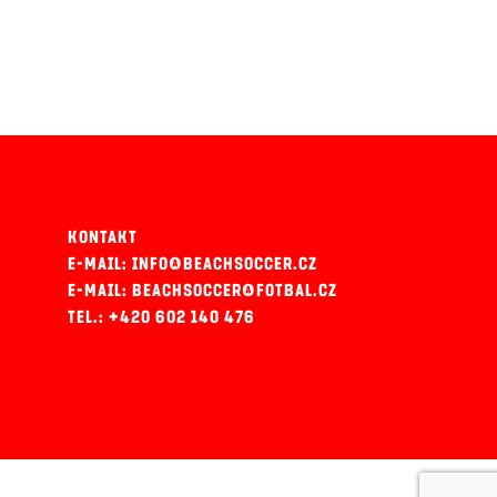
KONTAKT
E-MAIL: INFO@BEACHSOCCER.CZ
E-MAIL: BEACHSOCCER@FOTBAL.CZ
TEL.: +420 602 140 476