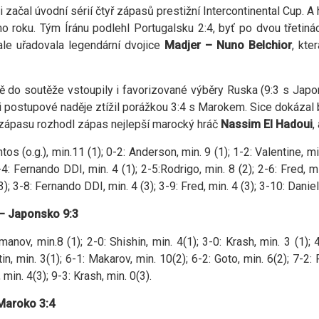
i začal úvodní sérií čtyř zápasů prestižní Intercontinental Cup. A
o roku. Tým Íránu podlehl Portugalsku 2:4, byť po dvou třetin
 ale uřadovala legendární dvojice
Madjer – Nuno Belchior
, kte
 do soutěže vstoupily i favorizované výběry Ruska (9:3 s Japo
i postupové naděje ztížil porážkou 3:4 s Marokem. Sice dokázal
zápasu rozhodl zápas nejlepší marocký hráč
Nassim El Hadoui
,
tos (o.g.), min.11 (1); 0-2: Anderson, min. 9 (1); 1-2: Valentine, mi
-4: Fernando DDI, min. 4 (1); 2-5:Rodrigo, min. 8 (2); 2-6: Fred, m
3); 3-8: Fernando DDI, min. 4 (3); 3-9: Fred, min. 4 (3); 3-10: Daniel,
– Japonsko 9:3
manov, min.8 (1); 2-0: Shishin, min. 4(1); 3-0: Krash, min. 3 (1); 
n, min. 3(1); 6-1: Makarov, min. 10(2); 6-2: Goto, min. 6(2); 7-2: 
 min. 4(3); 9-3: Krash, min. 0(3).
Maroko 3:4