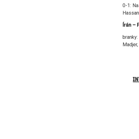
0-1: Na
Hassan A
Írán – 
branky:
Madjer, 
IN