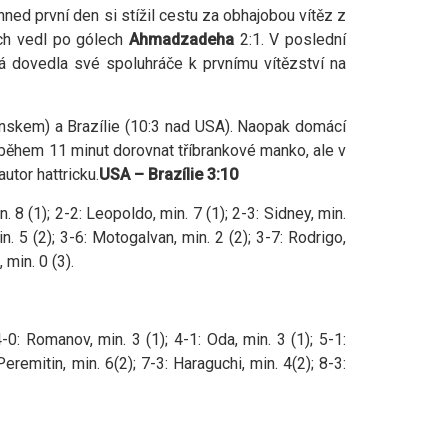
 hned první den si stížil cestu za obhajobou vítěz z
ách vedl po gólech
Ahmadzadeha
2:1. V poslední
rá dovedla své spoluhráče k prvnímu vítězství na
nskem) a Brazílie (10:3 nad USA). Naopak domácí
 během 11 minut dorovnat tříbrankové manko, ale v
 autor hattricku.
USA – Brazílie 3:10
n. 8 (1); 2-2: Leopoldo, min. 7 (1); 2-3: Sidney, min.
in. 5 (2); 3-6: Motogalvan, min. 2 (2); 3-7: Rodrigo,
 min. 0 (3).
4-0: Romanov, min. 3 (1); 4-1: Oda, min. 3 (1); 5-1:
Peremitin, min. 6(2); 7-3: Haraguchi, min. 4(2); 8-3: