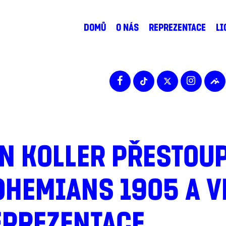
DOMŮ
O NÁS
REPREZENTACE
LI
N KOLLER PŘESTOUP
HEMIANS 1905 A V
EPREZENTACE