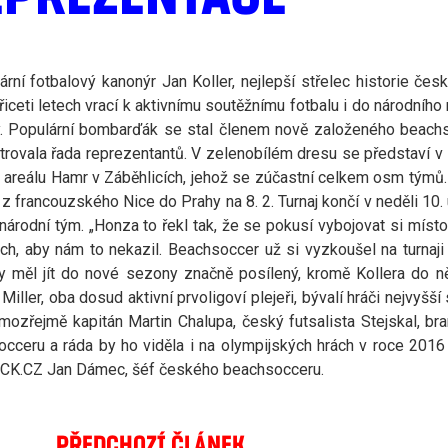
rní fotbalový kanonýr Jan Koller, nejlepší střelec historie če
řiceti letech vrací k aktivnímu soutěžnímu fotbalu i do národního
ý. Populární bombarďák se stal členem nově založeného beac
trovala řada reprezentantů. V zelenobílém dresu se představí v
 v areálu Hamr v Záběhlicích, jehož se zúčastní celkem osm týmů. 
 z francouzského Nice do Prahy na 8. 2. Turnaj končí v neděli 10. 
 národní tým.
„Honza to řekl tak, že se pokusí vybojovat si mís
ch, aby nám to nekazil. Beachsoccer už si vyzkoušel na turnaj
 měl jít do nové sezony značně posílený, kromě Kollera do něj
 Miller, oba dosud aktivní prvoligoví plejeři, bývalí hráči nejvyš
ozřejmě kapitán Martin Chalupa, český futsalista Stejskal, bra
cceru a ráda by ho viděla i na olympijských hrách v roce 2016 v 
CK.CZ Jan Dámec, šéf českého beachsocceru.
PŘEDCHOZÍ ČLÁNEK