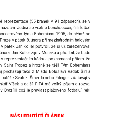
ské reprezentace (55 branek v 91 zápasech), se v
 mužstva. Jedná se však o beachsoccer, čili fotbal
hsoccerového týmu Bohemians 1905, do něhož se
 Praze v pátek 8. února při mezinárodním halovém
V pátek Jan Koller potvrdil, že si už zarezervoval
února. Jan Koller žije v Monaku a přislíbil, že bude
to v reprezentačním kádru a poznamenal přitom, že
i v Saint Tropez a hrozně se těší. Tým Bohemians
 přicházejí také z Mladé Boleslavi Radek Šírl a
ší soutěže Svátek, Šmerda nebo Filinger, zůstávají v
nkář Víšek a další. FIFA má velký zájem o rozvoj
Brazílii, což je pravlast plážového fotbalu,“ řekl
NÁSLEDUJÍCÍ ČLÁNEK