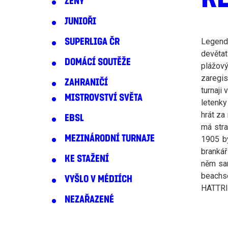
ŽENY
JUNIOŘI
SUPERLIGA ČR
Legendá
devětat
DOMÁCÍ SOUTĚŽE
plážov
zaregis
ZAHRANIČÍ
turnaji
MISTROVSTVÍ SVĚTA
letenky
hrát za
EBSL
má stra
MEZINÁRODNÍ TURNAJE
1905 by
brankář
KE STAŽENÍ
něm sam
beachso
VYŠLO V MÉDIÍCH
HATTRI
NEZAŘAZENÉ