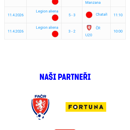
Manzana
Legion aliena
Chataři
11.4.2026
5 - 3
11:10
Legion aliena
ČR
11.4.2026
3 - 2
10:00
U20
NAŠI PARTNEŘI