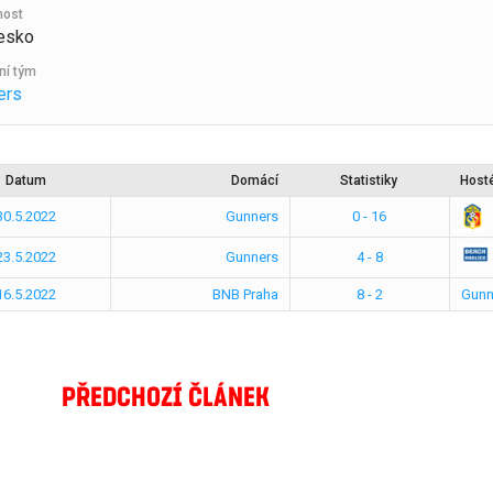
nost
esko
ní tým
ers
Datum
Domácí
Statistiky
Host
30.5.2022
Gunners
0 - 16
23.5.2022
Gunners
4 - 8
16.5.2022
BNB Praha
8 - 2
Gunn
PŘEDCHOZÍ ČLÁNEK