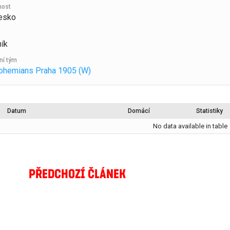
nost
esko
ík
ní tým
ohemians Praha 1905 (W)
Datum
Domácí
Statistiky
No data available in table
PŘEDCHOZÍ ČLÁNEK