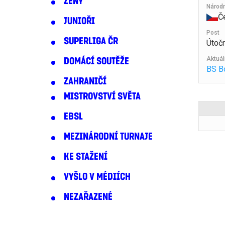
ŽENY
Národ
Č
JUNIOŘI
Post
SUPERLIGA ČR
Útočn
Aktuál
DOMÁCÍ SOUTĚŽE
BS B
ZAHRANIČÍ
MISTROVSTVÍ SVĚTA
EBSL
MEZINÁRODNÍ TURNAJE
KE STAŽENÍ
VYŠLO V MÉDIÍCH
NEZAŘAZENÉ