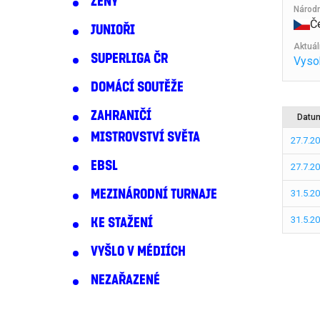
ŽENY
Národ
Č
JUNIOŘI
Aktuál
SUPERLIGA ČR
Vyso
DOMÁCÍ SOUTĚŽE
ZAHRANIČÍ
Datu
MISTROVSTVÍ SVĚTA
27.7.2
EBSL
27.7.2
MEZINÁRODNÍ TURNAJE
31.5.2
31.5.2
KE STAŽENÍ
VYŠLO V MÉDIÍCH
NEZAŘAZENÉ