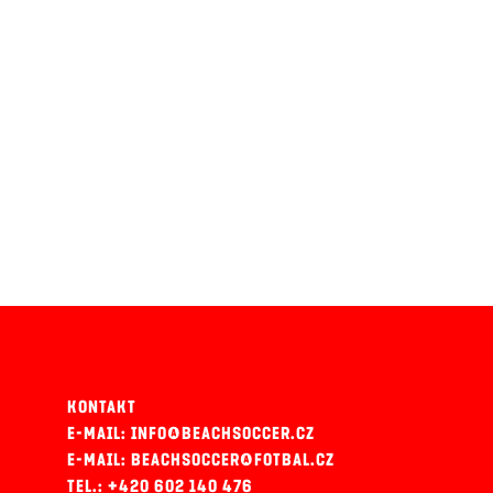
KONTAKT
E-MAIL: INFO@BEACHSOCCER.CZ
E-MAIL: BEACHSOCCER@FOTBAL.CZ
TEL.: +420 602 140 476