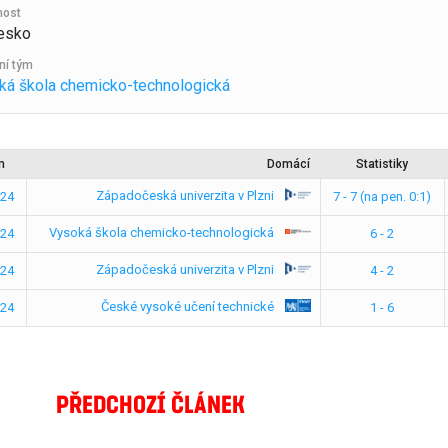
nost
esko
ní tým
ká škola chemicko-technologická
m
Domácí
Statistiky
Západočeská univerzita v Plzni
024
7 - 7 (na pen. 0:1)
Vysoká škola chemicko-technologická
024
6 - 2
Západočeská univerzita v Plzni
024
4 - 2
České vysoké učení technické
024
1 - 6
PŘEDCHOZÍ ČLÁNEK