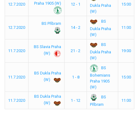
Praha 1905 (W)
12.7.2020
12 - 1
15:00
Dukla Praha
(W)
BS
BS Příbram
12.7.2020
14 - 2
11:00
Dukla Praha
(W)
BS
BS Slavia Praha
11.7.2020
21 - 2
19:00
Dukla Praha
(W)
(W)
BS
BS Dukla Praha
Bohemians
11.7.2020
1 - 8
15:00
(W)
Praha 1905
(W)
BS Dukla Praha
BS
11.7.2020
1 - 12
11:00
(W)
Příbram