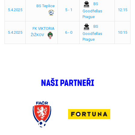
BS
BS Teplice
5.4.2025
5 - 1
12:15
Goodfellas
Prague
BS
FK VIKTORIA
5.4.2025
6 - 0
10:15
Goodfellas
ŽIŽKOV
Prague
NAŠI PARTNEŘI