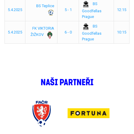
BS
BS Teplice
5.4.2025
5 - 1
12:15
Goodfellas
Prague
BS
FK VIKTORIA
5.4.2025
6 - 0
10:15
Goodfellas
ŽIŽKOV
Prague
NAŠI PARTNEŘI