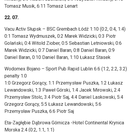
Tomasz Musik, 6:11 Tomasz Lenart
22. 07.
Vacu Activ Słupsk – BSC Grembach Łódź 1:10 (0:2, 0:4, 1:4)
0:1 Tomasz Wydmuszek, 0:2 Marek Widzicki, 0:3 Piotr
Golański, 0:4 Witold Ziober, 0:5 Sebastian Letniowski, 0:6
Marek Widzicki, 0:7 Daniel Baran, 0:8 Daniel Baran, 0:9
Daniel Baran, 0:10 Daniel Baran, 1:10 Łukasz Stasek
Wodomex Bojano – Sport Pub Rapid Lublin 6:6 (1:2, 2:2, 3:2)
penalty 1:0
1:0 Grzegorz Gorący, 1:1 Przemysław Puszka, 1:2 Łukasz
Lewandowski, 1:3 Paweł Górski, 1:4 Jacek Mirowski, 2:4
Przemysław Stolc, 3:4 Piotr Saj, 4:4 Daniel Laskowski, 5:4
Grzegorz Gorący, 5:5 Łukasz Lewandowski, 5:6
Przemysław Puszka, 6:6 Piotr Saj
Eta-Zagłębie Dąbrowa Górnicza -Hotel Continental Krynica
Morska 2:4 (0:2, 1:1, 1:1)