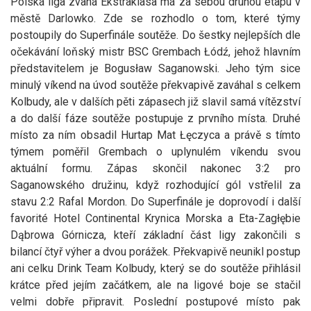
Polská liga zvaná Ekstraklasa má za sebou druhou etapu v
městě Darlowko. Zde se rozhodlo o tom, které týmy
postoupily do Superfinále soutěže. Do šestky nejlepších dle
očekávání loňský mistr BSC Grembach Łódź, jehož hlavním
představitelem je Bogusław Saganowski. Jeho tým sice
minulý víkend na úvod soutěže překvapivě zaváhal s celkem
Kolbudy, ale v dalších pěti zápasech již slavil samá vítězství
a do další fáze soutěže postupuje z prvního místa. Druhé
místo za ním obsadil Hurtap Mat Łęczyca a právě s tímto
týmem poměřil Grembach o uplynulém víkendu svou
aktuální formu. Zápas skončil nakonec 3:2 pro
Saganowského družinu, když rozhodující gól vstřelil za
stavu 2:2 Rafal Mordon. Do Superfinále je doprovodí i další
favorité Hotel Continental Krynica Morska a Eta-Zagłębie
Dąbrowa Górnicza, kteří základní část ligy zakončili s
bilancí čtyř výher a dvou porážek. Překvapivě neunikl postup
ani celku Drink Team Kolbudy, který se do soutěže přihlásil
krátce před jejím začátkem, ale na ligové boje se stačil
velmi dobře připravit. Poslední postupové místo pak