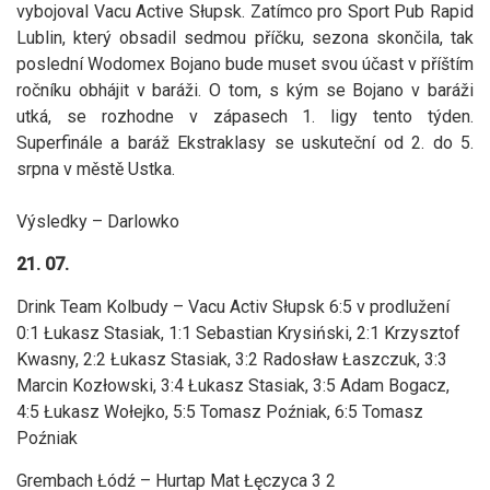
vybojoval Vacu Active Słupsk. Zatímco pro Sport Pub Rapid
Lublin, který obsadil sedmou příčku, sezona skončila, tak
poslední Wodomex Bojano bude muset svou účast v příštím
ročníku obhájit v baráži. O tom, s kým se Bojano v baráži
utká, se rozhodne v zápasech 1. ligy tento týden.
Superfinále a baráž Ekstraklasy se uskuteční od 2. do 5.
srpna v městě Ustka.
Výsledky – Darlowko
21. 07.
Drink Team Kolbudy – Vacu Activ Słupsk 6:5 v prodlužení
0:1 Łukasz Stasiak, 1:1 Sebastian Krysiński, 2:1 Krzysztof
Kwasny, 2:2 Łukasz Stasiak, 3:2 Radosław Łaszczuk, 3:3
Marcin Kozłowski, 3:4 Łukasz Stasiak, 3:5 Adam Bogacz,
4:5 Łukasz Wołejko, 5:5 Tomasz Poźniak, 6:5 Tomasz
Poźniak
Grembach Łódź – Hurtap Mat Łęczyca 3 2