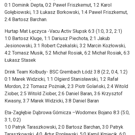
0:1 Dominik Depta, 0:2 Paweł Friszkemut, 1:2 Karol
Gołębiowski, 1:3 Łukasz Borkowski, 1:4 Paweł Friszkemut,
2:4 Bartosz Barchan.
Hurtap Mat Łęczyca -Vacu Activ Słupsk 6:3 (1:0, 3:2, 2:1)
1:0 Bartosz Kluge, 1:1 Dariusz Piechota, 2:1 Jakub
Jesionowski, 3:1 Robert Czekalski, 3:2 Marcin Kozłowski,
4:2 Tomasz Musik, 5:2 Michał Rosiak, 6:2 Michał Rosiak, 6:3
Łukasz Stasek
Drink Team Kolbudy- BSC Grembach Łódź 3:8 (2:2, 0:4, 1:2)
0:1 Marek Widzicki, 1:1 Olgierd Stanisławski, 1:2 Rafał
Mordon, 2:2 Tomasz Pożniak, 2:3 Piotr Golański, 2:4 Witold
Ziober, 2:5 Witold Ziober, 2:6 Daniel Baran, 3:6 Krzysztof
Kwasny, 3:7 Marek Widzicki, 3:8 Daniel Baran
Eta-Zagłębie Dąbrowa Górnicza –Wodomex Bojano 8:3 (5:0,
3:1, 0:2)
1:0 Patryk Taraszkowski, 2:0 Bartosz Barchan, 3:0 Patryk
Taraszkowski, 4:0, Artur Popławski, 5:0 Kamil Kmiecik, 6:0