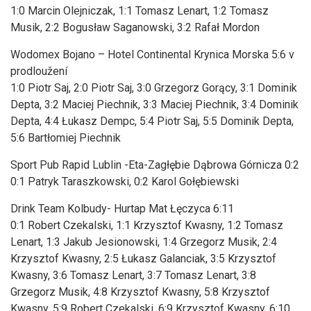
1:0 Marcin Olejniczak, 1:1 Tomasz Lenart, 1:2 Tomasz
Musik, 2:2 Bogusław Saganowski, 3:2 Rafał Mordon
Wodomex Bojano – Hotel Continental Krynica Morska 5:6 v
prodloužení
1:0 Piotr Saj, 2:0 Piotr Saj, 3:0 Grzegorz Gorący, 3:1 Dominik
Depta, 3:2 Maciej Piechnik, 3:3 Maciej Piechnik, 3:4 Dominik
Depta, 4:4 Łukasz Dempc, 5:4 Piotr Saj, 5:5 Dominik Depta,
5:6 Bartłomiej Piechnik
Sport Pub Rapid Lublin -Eta-Zagłębie Dąbrowa Górnicza 0:2
0:1 Patryk Taraszkowski, 0:2 Karol Gołębiewski
Drink Team Kolbudy- Hurtap Mat Łęczyca 6:11
0:1 Robert Czekalski, 1:1 Krzysztof Kwasny, 1:2 Tomasz
Lenart, 1:3 Jakub Jesionowski, 1:4 Grzegorz Musik, 2:4
Krzysztof Kwasny, 2:5 Łukasz Galanciak, 3:5 Krzysztof
Kwasny, 3:6 Tomasz Lenart, 3:7 Tomasz Lenart, 3:8
Grzegorz Musik, 4:8 Krzysztof Kwasny, 5:8 Krzysztof
Kwasny, 5:9 Robert Czekalski, 6:9 Krzysztof Kwasny, 6:10