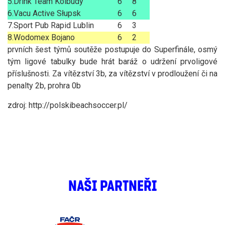
5.
Drink Team Kolbudy
6
8
6.
Vacu Active Słupsk
6
6
7.
Sport Pub Rapid Lublin
6
3
8.
Wodomex Bojano
6
2
prvních šest týmů soutěže postupuje do Superfinále, osmý
tým ligové tabulky bude hrát baráž o udržení prvoligové
příslušnosti. Za vítězství 3b, za vítězství v prodloužení či na
penalty 2b, prohra 0b
zdroj: http://polskibeachsoccer.pl/
NAŠI PARTNEŘI