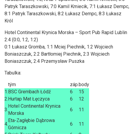
Patryk Taraszkowski, 7:0 Kamil Kmiecik, 7:1 Łukasz Dempc,
8:1 Patryk Taraszkowski, 8:2 Łukasz Dempc, 8:3 Łukasz
Król
Hotel Continental Krynica Morska – Sport Pub Rapid Lublin
2:4 (0:0, 1:2, 1:2)
0:1 Łukasz Gromba, 1:1 Mciej Piechnik, 1:2 Wojciech
Boniaszczuk, 2:2 Bartłomiej Piechnik, 2:3 Wojciech
Boniaszczuk, 2:4 Przemysław Puszka
Tabulka:
tým
záp.
body
1.
BSC Grembach Łódź
6
15
2.
Hurtap Mat Łęczyca
6
12
Hotel Continental Krynica
3.
6
11
Morska
Eta-Zagłębie Dąbrowa
4.
6
11
Górnicza