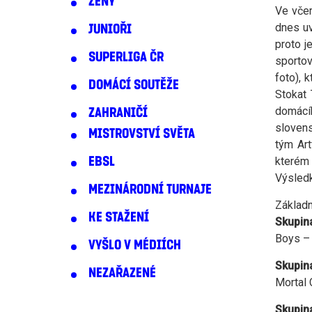
ŽENY
Ve včer
dnes uv
JUNIOŘI
proto j
SUPERLIGA ČR
sportov
foto), 
DOMÁCÍ SOUTĚŽE
Stokat 
domácíh
ZAHRANIČÍ
slovens
MISTROVSTVÍ SVĚTA
tým Art
EBSL
kterém 
Výsledk
MEZINÁRODNÍ TURNAJE
Základn
KE STAŽENÍ
Skupina
Boys – R
VYŠLO V MÉDIÍCH
Skupin
NEZAŘAZENÉ
Mortal 
Skupin