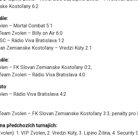
ke Kostoľany 6:2.
nále:
len – Mortal Combat 5:1
Team Zvolen – Billy on Air 6:0
BSC – Rádio Viva Bratislava 1:2
an Zemianske Kostoľany – Vredzi Kúty 2:1
nále:
len – FK Slovan Zemianske Kostoľany 0:2,
Team Zvolen – Rádio Viva Bratislava 4:0
sto
:
len – Rádio Viva Bratislava 4:2
Team Zvolen – FK Slovan Zemianske Kostoľany 3:3, penalty pro
na předchozích turnajích:
olen): 1. VIP Zvolen, 2. Vredzi Kúty, 3. Lipino Žilina, 4. Security