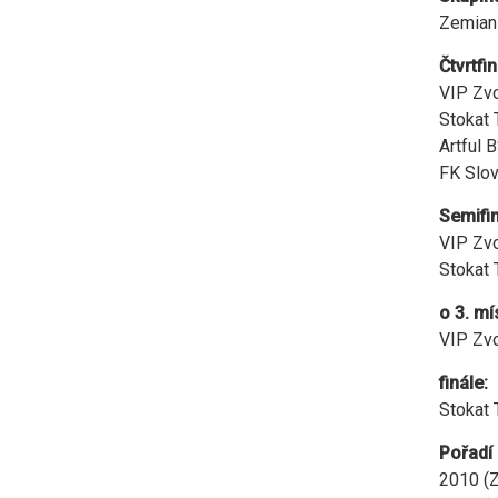
Zemians
Čtvrtfi
VIP Zvo
Stokat 
Artful 
FK Slov
Semifi
VIP Zvo
Stokat 
o 3. mí
VIP Zvo
finále:
Stokat 
Pořadí 
2010 (Zv