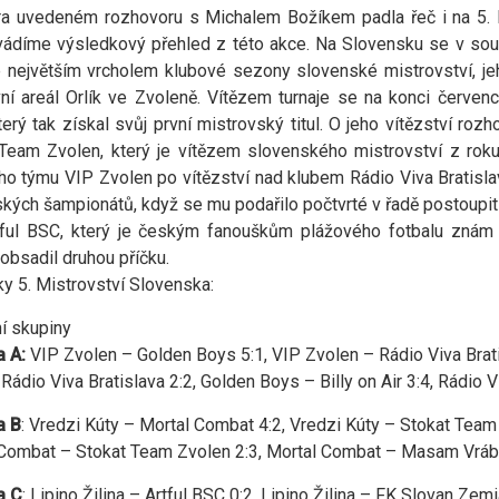
a uvedeném rozhovoru s Michalem Božíkem padla řeč i na 5. M
ádíme výsledkový přehled z této akce. Na Slovensku se v sou
e největším vrcholem klubové sezony slovenské mistrovství, jeh
ní areál Orlík ve Zvoleně. Vítězem turnaje se na konci červe
který tak získal svůj první mistrovský titul. O jeho vítězství ro
Team Zvolen, který je vítězem slovenského mistrovství z rok
o týmu VIP Zvolen po vítězství nad klubem Rádio Viva Bratislav
kých šampionátů, když se mu podařilo počtvrté v řadě postoupit 
ful BSC, který je českým fanouškům plážového fotbalu znám z
obsadil druhou příčku.
y 5. Mistrovství Slovenska:
í skupiny
 A:
VIP Zvolen – Golden Boys 5:1, VIP Zvolen – Rádio Viva Bratis
ádio Viva Bratislava 2:2, Golden Boys – Billy on Air 3:4, Rádio Viv
a B
: Vredzi Kúty – Mortal Combat 4:2, Vredzi Kúty – Stokat Team
Combat – Stokat Team Zvolen 2:3, Mortal Combat – Masam Vrábl
a C
: Lipino Žilina – Artful BSC 0:2, Lipino Žilina – FK Slovan Ze