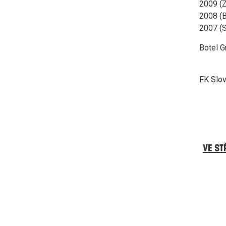
2009 (Z
2008 (Br
2007 (S
Botel
FK Slov
VE ST