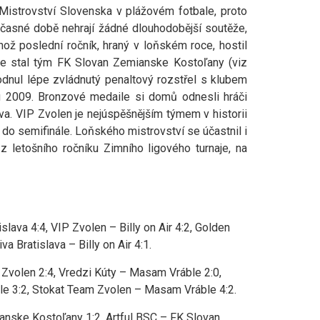
istrovství Slovenska v plážovém fotbale, proto
časné době nehrají žádné dlouhodobější soutěže,
ož poslední ročník, hraný v loňském roce, hostil
nce stal tým FK Slovan Zemianske Kostoľany (viz
zhodnul lépe zvládnutý penaltový rozstřel s klubem
u 2009. Bronzové medaile si domů odnesli hráči
a. VIP Zvolen je nejúspěšnějším týmem v historii
do semifinále. Loňského mistrovství se účastnil i
 letošního ročníku Zimního ligového turnaje, na
lava 4:4, VIP Zvolen – Billy on Air 4:2, Golden
a Bratislava – Billy on Air 4:1.
 Zvolen 2:4, Vredzi Kúty – Masam Vráble 2:0,
e 3:2, Stokat Team Zvolen – Masam Vráble 4:2.
mianske Kostoľany 1:2, Artful BSC – FK Slovan