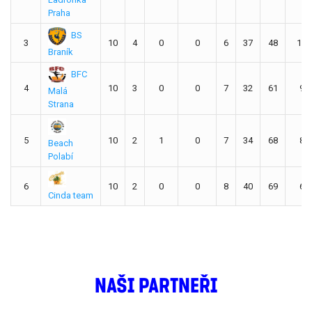
Praha
BS
3
10
4
0
0
6
37
48
12
Braník
BFC
4
10
3
0
0
7
32
61
9
Malá
Strana
5
10
2
1
0
7
34
68
8
Beach
Polabí
6
10
2
0
0
8
40
69
6
Cinda team
NAŠI PARTNEŘI