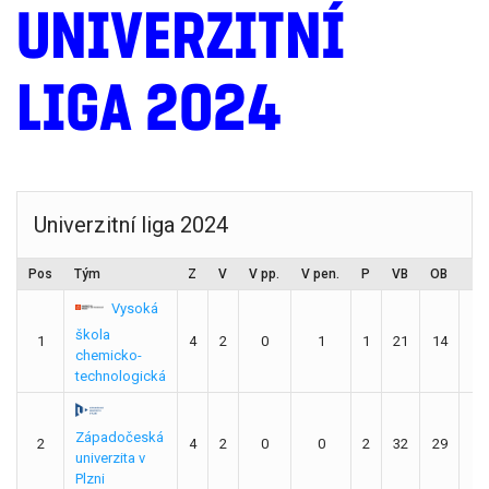
UNIVERZITNÍ
LIGA 2024
Univerzitní liga 2024
Pos
Tým
Z
V
V pp.
V pen.
P
VB
OB
R
Vysoká
škola
1
4
2
0
1
1
21
14
7
chemicko-
technologická
Západočeská
2
4
2
0
0
2
32
29
3
univerzita v
Plzni