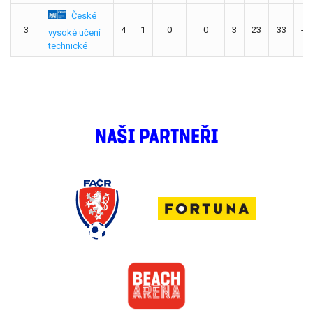
České
3
4
1
0
0
3
23
33
-1
vysoké učení
technické
NAŠI PARTNEŘI