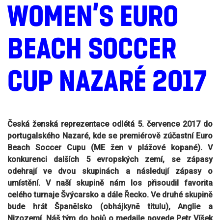
WOMEN’S EURO
BEACH SOCCER
CUP NAZARÉ 2017
Česká ženská reprezentace odlétá 5. července 2017 do
portugalského Nazaré, kde se premiérově zúčastní Euro
Beach Soccer Cupu (ME žen v plážové kopané). V
konkurenci dalších 5 evropských zemí, se zápasy
odehrají ve dvou skupinách a následují zápasy o
umístění. V naší skupině nám los přisoudil favorita
celého turnaje Švýcarsko a dále Řecko. Ve druhé skupině
bude hrát Španělsko (obhájkyně titulu), Anglie a
Nizozemí. Náš tým do bojů o medaile povede Petr Víšek