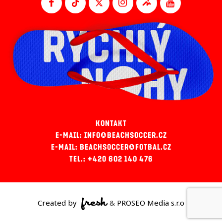
KONTAKT
E-MAIL: INFO@BEACHSOCCER.CZ
E-MAIL: BEACHSOCCER@FOTBAL.CZ
TEL.: +420 602 140 476
Created by
&
PROSEO Media s.r.o