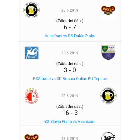
23.6.2019
(Základní část)
6
-
7
Vesničani vs BS Dukla Praha
23.6.2019
(Základní část)
3
-
0
BSS base vs SK Bosnia Online EU Teplice
23.6.2019
(Základní část)
16
-
3
BS Slavia Praha vs Vesničani
23.6.2019