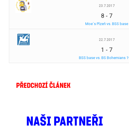
23.7.2017
8
-
7
Moe´s Plzeň vs. BSS base
22.7.2017
1
-
7
BSS base vs. BS Bohemians 1
PŘEDCHOZÍ ČLÁNEK
NAŠI PARTNEŘI