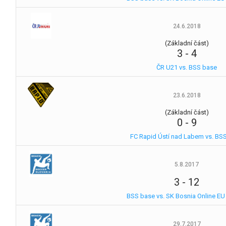
24.6.2018
(Základní část)
3
-
4
ČR U21 vs. BSS base
23.6.2018
(Základní část)
0
-
9
FC Rapid Ústí nad Labem vs. BS
5.8.2017
3
-
12
BSS base vs. SK Bosnia Online EU 
29.7.2017