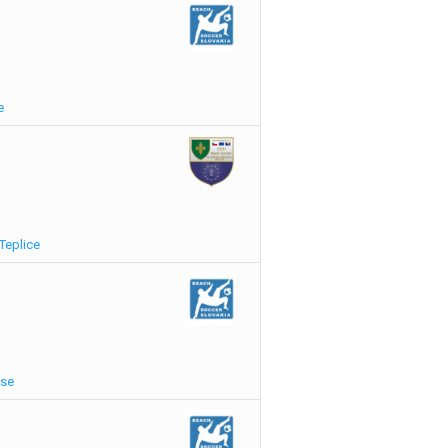
e
Teplice
ase