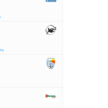
e
aha