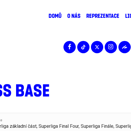
DOMŮ
O NÁS
REPREZENTACE
LI
SS BASE
že
liga základní část, Superliga Final Four, Superliga Finále, Superli