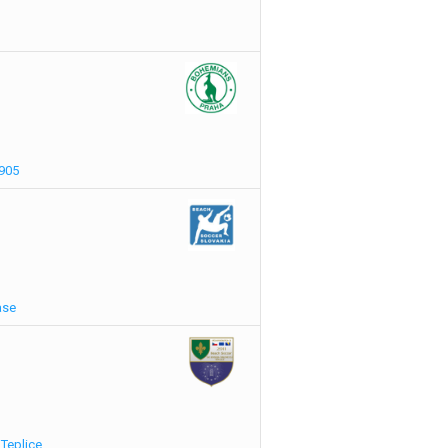
905
ase
Teplice