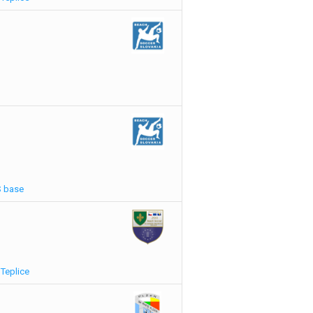
S base
Teplice