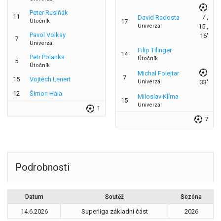
Peter Rusiňák
11
7',
David Radosta
Útočník
17
Univerzál
15',
Pavol Volkay
16'
7
Univerzál
Filip Tilinger
14
Petr Polanka
Útočník
5
Útočník
Michal Folejtar
7
15
Vojtěch Lenert
Univerzál
33'
12
Šimon Hála
Miloslav Klíma
15
Univerzál
1
7
Podrobnosti
Datum
Soutěž
Sezóna
14.6.2026
Superliga základní část
2026