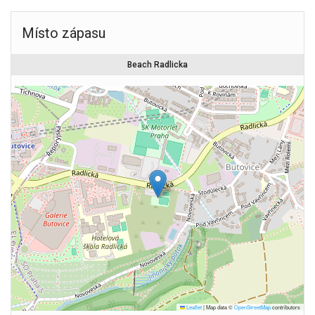
Místo zápasu
Beach Radlicka
Leaflet
|
Map data ©
OpenStreetMap
contributors