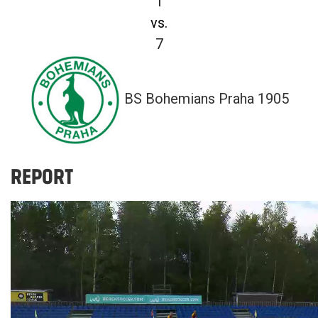
1
vs.
7
BS Bohemians Praha 1905
REPORT