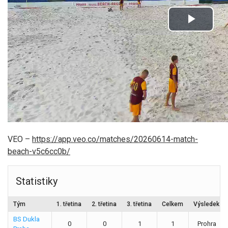
VEO –
https://app.veo.co/matches/20260614-match-
beach-v5c6cc0b/
Statistiky
Tým
1. třetina
2. třetina
3. třetina
Celkem
Výsledek
BS Dukla
0
0
1
1
Prohra