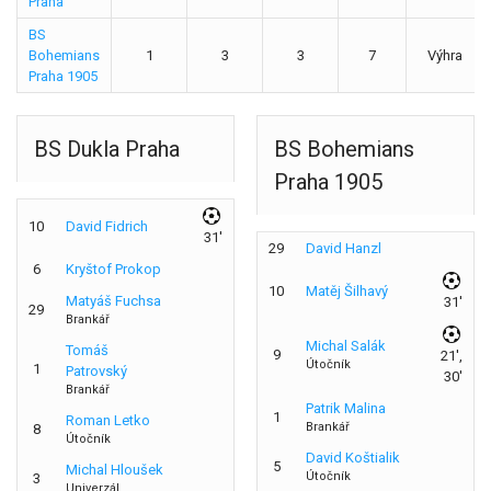
Praha
BS
Bohemians
1
3
3
7
Výhra
Praha 1905
BS Dukla Praha
BS Bohemians
Praha 1905
10
David Fidrich
31'
29
David Hanzl
6
Kryštof Prokop
10
Matěj Šilhavý
Matyáš Fuchsa
31'
29
Brankář
Michal Salák
Tomáš
9
21',
Útočník
1
Patrovský
30'
Brankář
Patrik Malina
1
Roman Letko
Brankář
8
Útočník
David Koštialik
5
Michal Hloušek
Útočník
3
Univerzál