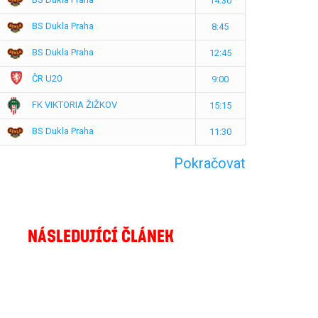
14:30
BS Dukla Praha
8:45
BS Dukla Praha
12:45
ČR U20
9:00
FK VIKTORIA ŽIŽKOV
15:15
BS Dukla Praha
11:30
Pokračovat
NÁSLEDUJÍCÍ ČLÁNEK