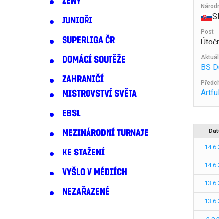
ŽENY
Národ
S
JUNIOŘI
Post
SUPERLIGA ČR
Útočn
Aktuál
DOMÁCÍ SOUTĚŽE
BS D
ZAHRANIČÍ
Předch
Artfu
MISTROVSTVÍ SVĚTA
EBSL
Da
MEZINÁRODNÍ TURNAJE
14.6
KE STAŽENÍ
14.6
VYŠLO V MÉDIÍCH
13.6
NEZAŘAZENÉ
13.6