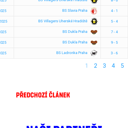
2025
8 - 6
BS Slavia Praha
2025
4 - 1
BS Villagers Uherské Hradiště
.2025
5 - 4
BS Dukla Praha
2025
7 - 4
BS Dukla Praha
2025
9 - 5
BS Ladronka Praha
2025
3 - 6
1
2
3
4
5
PŘEDCHOZÍ ČLÁNEK