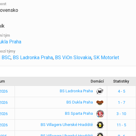
nost
lovensko
ík
ní tým
ukla Praha
ozí týmy
l BSC
,
BS Ladronka Praha
,
BS ViOn Slovakia
,
SK Motorlet
tum
Domácí
Statistiky
BS Ladronka Praha
.2026
4 - 5
BS Dukla Praha
.2026
1 - 7
BS Sparta Praha
.2026
3 - 10
BS Villagers Uherské Hradiště
.2026
11 - 5
BS Villagers Uherské Hradiště