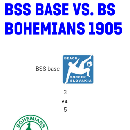
BSS BASE VS. BS
BOHEMIANS 1905
BSS base
3
vs.
5