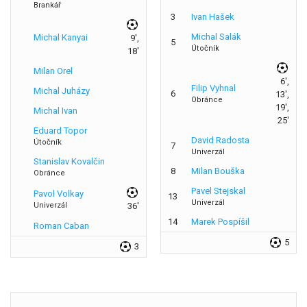
Brankář
3
Ivan Hašek
Michal Salák
Michal Kanyai
9',
5
Útočník
18'
Milan Orel
6',
Filip Vyhnal
Michal Juházy
6
13',
Obránce
19',
Michal Ivan
25'
Eduard Topor
David Radosta
Útočník
7
Univerzál
Stanislav Kovalčin
8
Milan Bouška
Obránce
Pavel Stejskal
Pavol Volkay
13
Univerzál
Univerzál
36'
14
Marek Pospíšil
Roman Caban
5
3