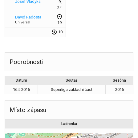
Josef Vladyka
9',
24'
David Radosta
Univerzál
19'
10
Podrobnosti
Datum
Soutěž
Sezóna
16.5.2016
Superliga základní část
2016
Místo zápasu
Ladronka