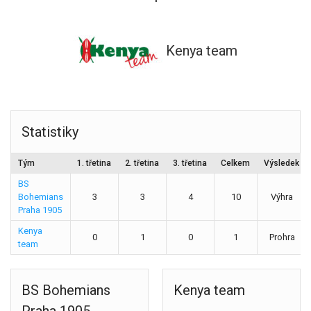
Kenya team
Statistiky
Tým
1. třetina
2. třetina
3. třetina
Celkem
Výsledek
BS
Bohemians
3
3
4
10
Výhra
Praha 1905
Kenya
0
1
0
1
Prohra
team
BS Bohemians
Kenya team
Praha 1905