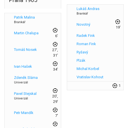
Lukáš Andras
Brankář
Patrik Malina
Brankář
Novotný
19'
Martin Chalupa
Radek Fink
6'
Roman Fink
Tomáš Nosek
27',
Ryšavý
31'
Plzák
Ivan Hašek
Michal Korbel
34'
Vratislav Kohout
Zdeněk Sláma
Univerzál
1
Pavel Stejskal
20',
Univerzál
29'
Petr Mandík
7'