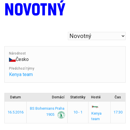
NOVOTNÝ
Národnost
Česko
Předchozí týmy
Kenya team
Datum
Domácí
Statistiky
Hosté
Čas
BS Bohemians Praha
16.5.2016
10 - 1
17:30
Kenya
1905
team