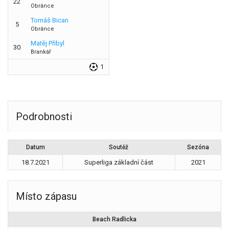
22
Obránce
Tomáš Bican
5
Obránce
Matěj Přibyl
30
Brankář
1
Podrobnosti
Datum
Soutěž
Sezóna
18.7.2021
Superliga základní část
2021
Místo zápasu
Beach Radlicka