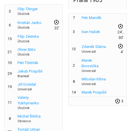
Filip Tilinger
3
Útočník
7
Petr Mandík
Kristián Janko
6
Útočník
22'
3
Ivan Hašek
24',
Filip Zelenka
30'
15
Útočník
Zdeněk Sláma
13
Oliver Bitto
21
Univerzál
4'
Útočník
Marek
10
Petr Třešňák
2
Borovička
Jakub Pospíšil
Univerzál
29
Brankář
Miloslav Klíma
8
Jiří Doležal
Univerzál
19
Univerzál
14
Marek Pospíšil
Valeriy
3
11
Yukhymenko
Útočník
Michal Štěrba
8
Obránce
Tomáš Urban