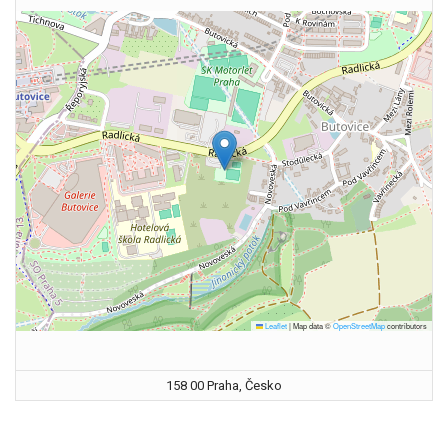
Leaflet
|
Map data ©
OpenStreetMap
contributors
158 00 Praha, Česko