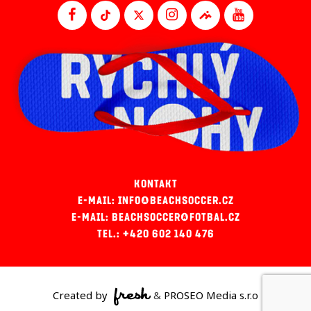
KONTAKT
E-MAIL: INFO@BEACHSOCCER.CZ
E-MAIL: BEACHSOCCER@FOTBAL.CZ
TEL.: +420 602 140 476
Created by
&
PROSEO Media s.r.o