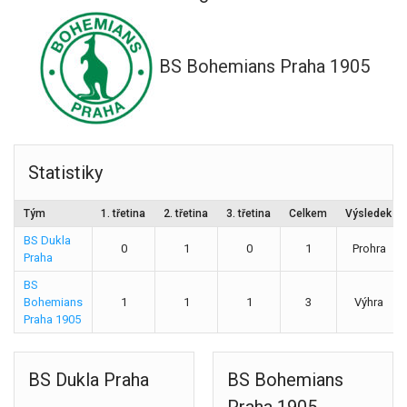
BS Bohemians Praha 1905
Statistiky
Tým
1. třetina
2. třetina
3. třetina
Celkem
Výsledek
BS Dukla
0
1
0
1
Prohra
Praha
BS
Bohemians
1
1
1
3
Výhra
Praha 1905
BS Dukla Praha
BS Bohemians
Praha 1905